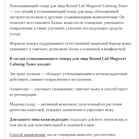
Успокаивающий тонер для лица
Round Lab Mugwort Calming Toner
— это легкий и успокаивающий тонер для лица, обогащённый
экстрактом полыни и другими ухаживающими компонентами. Он
помогает восстановить баланс кожи после очищения, уменьшить
покраснения, а также улучшить усвоение последующих средств
ухода.
Формула тонера поддерживает естественный защитный барьер кожи,
увлажняет и смягчает, делая кожу более ухоженной и комфортной.
В состав успокаивающего тонера для лица Round Lab Mugwort
Calming Toner входят:
Экстракт полыни — обладает успокаивающим и антиоксидантным
действием, снимает покраснения и воспаления.
Аллантоин — улучшает увлажнение, смягчает кожу и способствует
её регенерации.
Мадекассосид — активный компонент, полученный из растения
центеллы азиатской, ускоряет заживление и укрепляет кожу.
Для какого типа кожи подходит:
подходит для всех типов кожи, в
том числе для чувствительной и склонной к акне.
Способ применения:
после очищения нанесите достаточное