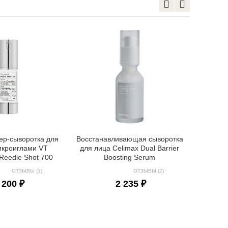
Осветл
лица с 
Y Dark
ер-сыворотка для
Восстанавливающая сыворотка
икроиглами VT
для лица Celimax Dual Barrier
Reedle Shot 700
Boosting Serum
ОТЗЫВЫ (1)
ОТЗЫВЫ (2)
 200 ₽
2 235 ₽