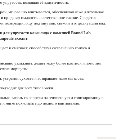
ю упругость, повышая её эластичность.
рой, мгновенно впитывается, обеспечивая коже длительное
 и придавая гладкость и естественное сияние. Средство
ки, возвращая лицу подтянутый, свежий и отдохнувший вид.
Антивозрастной крем-желе
 для упругости кожи лица с камелией Round Lab
для лица с коллагеном
Ampoule входят:
Medicube Collagen Jelly
Cream, 50 мл
щает и смягчает, способствуя сохранению тонуса и
1 400 ₽
Добавить в корзину
нсивно увлажняет, делает кожу более плотной и помогает
мелкие морщины.
 устраняя сухость и возвращает коже мягкость.
подходит для всех типов кожи.
колько капель сыворотки на очищенную и тонизированную
е и мягко похлопайте до полного впитывания.