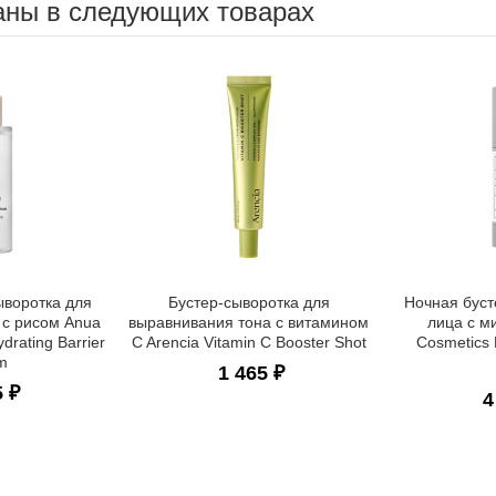
аны в следующих товарах
воротка для
Бустер-сыворотка для
Ночная буст
 с рисом Anua
выравнивания тона с витамином
лица с м
drating Barrier
C Arencia Vitamin C Booster Shot
Cosmetics 
m
1 465 ₽
5 ₽
4