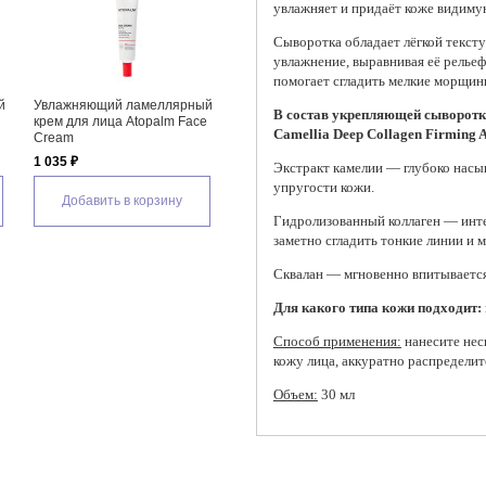
увлажняет и придаёт коже видиму
Сыворотка обладает лёгкой тексту
увлажнение, выравнивая её рельеф
помогает сгладить мелкие морщин
для лица
Осветляющий крем для лица
Легкий успокаивающий крем
В состав укрепляющей сыворотки
te
Celimax Pore+Dark Spot
для лица Celimax The Real
Camellia Deep Collagen Firming 
Brightening Cream
Cica Soothing Cream
1 960 ₽
1 620 ₽
Экстракт камелии — глубоко насы
упругости кожи.
зину
Добавить в корзину
Добавить в корзину
Гидролизованный коллаген — инте
заметно сгладить тонкие линии и 
Сквалан — мгновенно впитывается,
Для какого типа кожи подходит:
Способ применения:
нанесите нес
кожу лица, аккуратно распределит
Объем:
30 мл