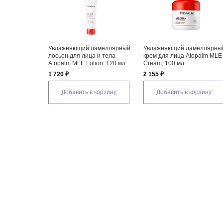
ющий ламеллярный
Увлажняющий крем для лица
Увлажняющий крем 
 лица Atopalm Face
Klairs Rich Moist Soothing
AXIS-Y Biome Ultima
Cream
Indulging Cream
595 ₽
2 280 ₽
вить в корзину
Добавить в корзину
Добавить в кор