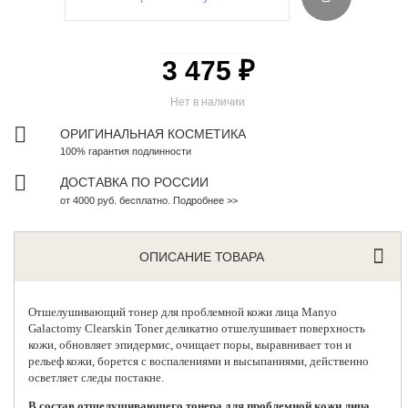
3 475 ₽
Нет в наличии
ОРИГИНАЛЬНАЯ КОСМЕТИКА
100% гарантия подлинности
ДОСТАВКА ПО РОССИИ
от 4000 руб. бесплатно. Подробнее >>
ОПИСАНИЕ ТОВАРА
Отшелушивающий тонер для проблемной кожи лица
Manyo
Galactomy Clearskin Toner деликатно отшелушивает поверхность
кожи, обновляет эпидермис, очищает поры, выравнивает тон и
рельеф кожи, борется с воспалениями и высыпаниями, действенно
осветляет следы постакне.
В состав отшелушивающего тонера для проблемной кожи лица