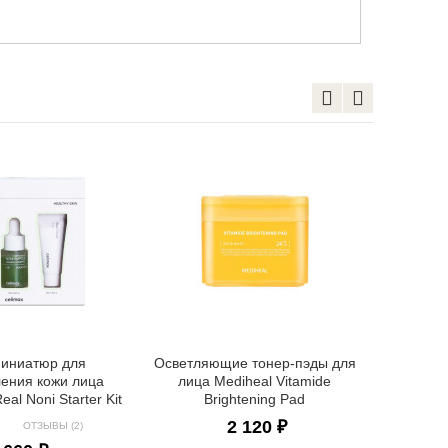
Тонизир
Celimax
миниатюр для
Осветляющие тонер-пэды для
ления кожи лица
лица Mediheal Vitamide
al Noni Starter Kit
Brightening Pad
2 120 ₽
ОТЗЫВЫ (2)