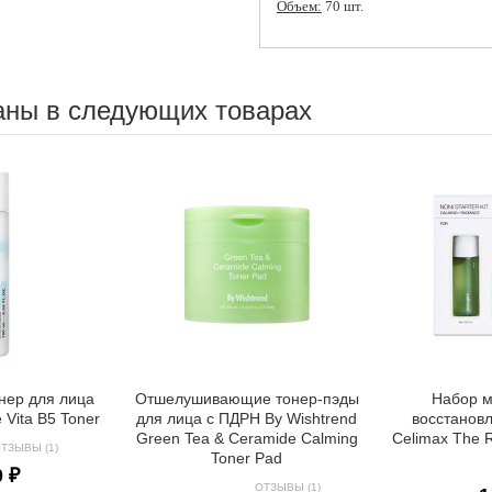
Объем:
70 шт.
аны в следующих товарах
нер для лица
Отшелушивающие тонер-пэды
Набор 
 Vita B5 Toner
для лица с ПДРН By Wishtrend
восстанов
Green Tea & Ceramide Calming
Celimax The Re
ТЗЫВЫ (1)
Toner Pad
0 ₽
ОТЗЫВЫ (1)