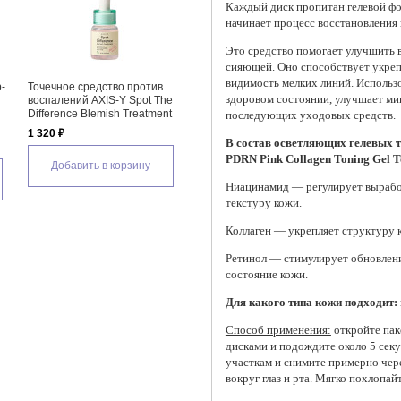
Каждый диск пропитан гелевой фо
начинает процесс восстановления 
Это средство помогает улучшить в
сияющей. Оно способствует укреп
видимость мелких линий. Использ
Омолаживающая барьерная
Увлажняющий лосьон для
Инт
здоровом состоянии, улучшает м
сыворотка для лица с ПДРН
лица Celimax The Real Noni
сыв
а в
VT Cosmetics R5 Firming
Hydra Firming Lotion
мик
последующих уходовых средств.
Cica
Ampoule
Cos
2 410 ₽
ch,
Sti
В состав осветляющих гелевых т
1 960 ₽
PDRN Pink Collagen Toning Gel T
1 0
Добавить в корзину
Добавить в корзину
Ниацинамид — регулирует вырабо
текстуру кожи.
Коллаген — укрепляет структуру к
Ретинол — стимулирует обновлени
состояние кожи.
Для какого типа кожи подходит:
Способ применения:
откройте пак
дисками и подождите около 5 сек
участкам и снимите примерно чере
вокруг глаз и рта. Мягко похлопа