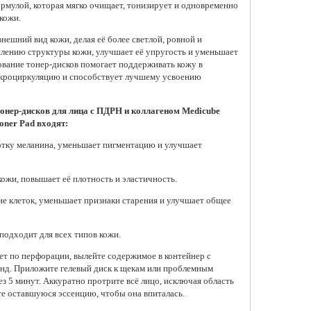
рмулой, которая мягко очищает, тонизирует и одновременно
кожи.
нешний вид кожи, делая её более светлой, ровной и
лению структуры кожи, улучшает её упругость и уменьшает
ование тонер-дисков помогает поддерживать кожу в
енсивная бустер-
икроциркуляцию и способствует лучшему усвоению
оротка для лица с
роиглами в стиках VT
metics Reedle Shot 300
ck Pouch, 2 мл * 10 шт
онер-дисков для лица с ПДРН и коллагеном Medicube
oner Pad входят:
00 ₽
тку меланина, уменьшает пигментацию и улучшает
Добавить в корзину
ожи, повышает её плотность и эластичность.
е клеток, уменьшает признаки старения и улучшает общее
подходит для всех типов кожи.
ет по перфорации, вылейте содержимое в контейнер с
унд. Приложите гелевый диск к щекам или проблемным
з 5 минут. Аккуратно протрите всё лицо, исключая область
йте оставшуюся эссенцию, чтобы она впиталась.