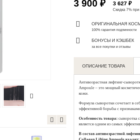
3 900 ₽
3 627 ₽
Скидка 7% пр
ОРИГИНАЛЬНАЯ КОС
100% гарантия подлинности
БОНУСЫ И КЭШБЕК
за все покупки и отзывы
ОПИСАНИЕ ТОВАРА
Zoom
Антивозрастная лифтинг-сыворотк
Ampoule – это мощный косметичес
кожи.
Формула сыворотки сочетает в себ
эффективной борьбы с признаками
Особенность товара:
сыворотка с
является одним из самых эффекти
В состав антивозрастной лифтин
Collagen Lifting Ampoule входят: