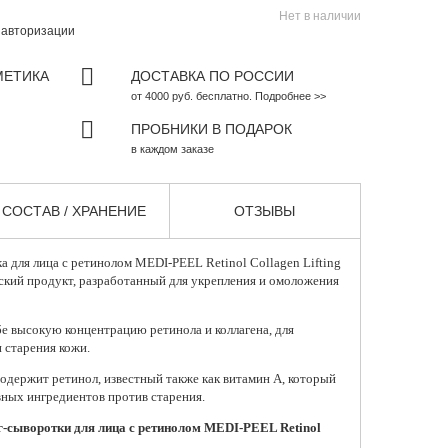
Нет в наличии
и
авторизации
МЕТИКА
ДОСТАВКА ПО РОССИИ
от 4000 руб. бесплатно. Подробнее >>
ПРОБНИКИ В ПОДАРОК
в каждом заказе
СОСТАВ / ХРАНЕНИЕ
ОТЗЫВЫ
а для лица с ретинолом
MEDI-PEEL Retinol Collagen Lifting
кий продукт, разработанный для укрепления и омоложения
е высокую концентрацию ретинола и коллагена, для
 старения кожи.
одержит ретинол, известный также как витамин А, который
вных ингредиентов против старения.
г-сыворотки для лица с ретинолом MEDI-PEEL Retinol