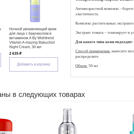
Антивозрастной комплекс - боретс
эластичность.
Комплекс растительных экстрактов
а
Ночной увлажняющий крем
Увлажняющий ламеллярный
Антив
Экстракт томата – тонизирует и у
для лица с бакучиолом и
крем для лица Atopalm MLE
лица 
витамином А By Wishtrend
Cream Tube Type, 65 мл
Cosme
Для какого типа кожи подходит:
Vitamin A-mazing Bakuchiol
Crea
1 480 ₽
Night Cream, 30 мл
1 515
Способ применения:
нанесите нес
2 635 ₽
Добавить в корзину
распределите.
Д
Добавить в корзину
Объем:
50 мл
аны в следующих товарах