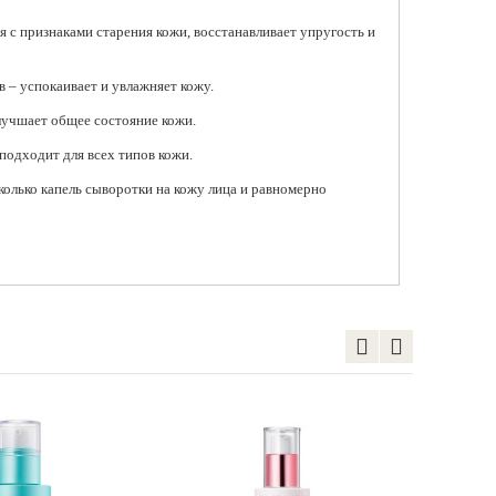
я с признаками старения кожи, восстанавливает упругость и
 – успокаивает и увлажняет кожу.
озрастной крем для
Увлажняющая пузырьковая
Укрепляющий кре
лучшает общее состояние кожи.
с коллагеном VT
сыворотка для лица с ПДРН
упругости кожи л
tics Cica Collagen
VT Cosmetics PDRN
камелией Round 
подходит для всех типов кожи.
m
Hyaluronic Acid Mint Micro
Deep Collagen Fi
Bubble Serum
 ₽
1 995 ₽
колько капель сыворотки на кожу лица и равномерно
1 720 ₽
обавить в корзину
Добавить в к
Добавить в корзину