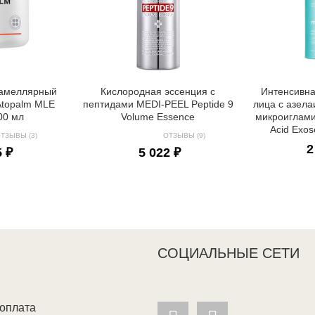
амеллярный
Кислородная эссенция с
Интенсивна
Atopalm MLE
пептидами MEDI-PEEL Peptide 9
лица с азела
00 мл
Volume Essence
микроиглами
Acid Exo
ТЗЫВЫ (3)
ОТЗЫВЫ (9)
2
5 ₽
5 022 ₽
СОЦИАЛЬНЫЕ СЕТИ
 оплата