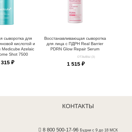
Во
ламелл
Real B
я сыворотка для
Восстанавливающая сыворотка
иновой кислотой и
для лица с ПДРН Real Barrier
 Medicube Azelaic
PDRN Glow Repair Serum
some Shot 7500
ОТЗЫВЫ (3)
 315 ₽
1 515 ₽
КОНТАКТЫ
8 800 500-17-96
Будни с 9 до 18 МСК