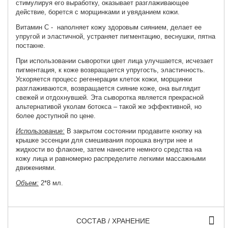
стимулируя его выработку, оказывает разглаживающее
действие, борется с морщинками и увяданием кожи.
Витамин С - наполняет кожу здоровым сиянием, делает ее
упругой и эластичной, устраняет пигментацию, веснушки, пятна
постакне.
При использовании сыворотки цвет лица улучшается, исчезает
пигментация, к коже возвращается упругость, эластичность.
Ускоряется процесс регенерации клеток кожи, морщинки
разглаживаются, возвращается сияние коже, она выглядит
свежей и отдохнувшей. Эта сыворотка является прекрасной
альтернативой уколам ботокса – такой же эффективной, но
более доступной по цене.
Использование:
В закрытом состоянии продавите кнопку на
крышке эссенции для смешивания порошка внутри нее и
жидкости во флаконе, затем нанесите немного средства на
кожу лица и равномерно распределите легкими массажными
движениями.
Объем:
2*8 мл.
СОСТАВ / ХРАНЕНИЕ