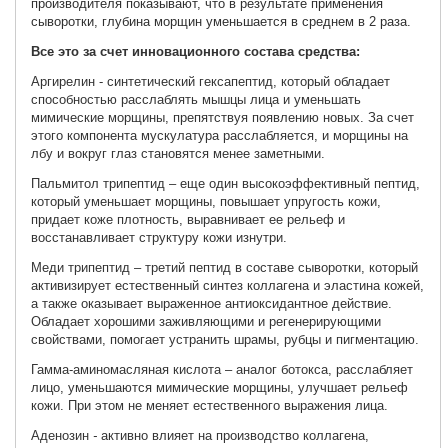
производителя показывают, что в результате применения
сыворотки, глубина морщин уменьшается в среднем в 2 раза.
Все это за счет инновационного состава средства:
Аргирелин - синтетический гексапептид, который обладает
способностью расслаблять мышцы лица и уменьшать
мимические морщины, препятствуя появлению новых. За счет
этого компонента мускулатура расслабляется, и морщины на
лбу и вокруг глаз становятся менее заметными.
Пальмитол трипептид – еще один высокоэффективный пептид,
который уменьшает морщины, повышает упругость кожи,
придает коже плотность, выравнивает ее рельеф и
восстанавливает структуру кожи изнутри.
Меди трипептид – третий пептид в составе сыворотки, который
активизирует естественный синтез коллагена и эластина кожей,
а также оказывает выраженное антиоксидантное действие.
Обладает хорошими заживляющими и регенерирующими
свойствами, помогает устранить шрамы, рубцы и пигментацию.
Гамма-аминомасляная кислота – аналог ботокса, расслабляет
лицо, уменьшаются мимические морщины, улучшает рельеф
кожи. При этом не меняет естественного выражения лица.
Аденозин
-
активно влияет на производство коллагена,