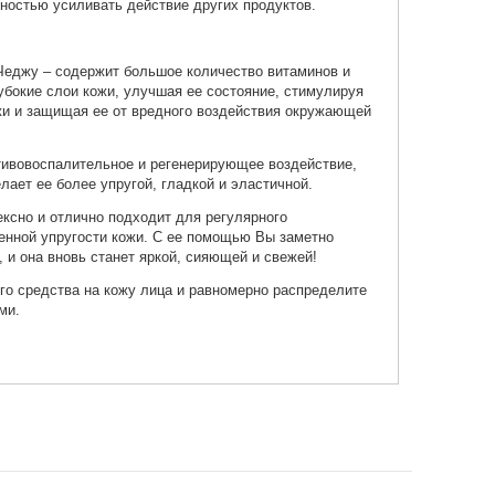
ностью усиливать действие других продуктов.
Чеджу – содержит большое количество витаминов и
лубокие слои кожи, улучшая ее состояние, стимулируя
жи и защищая ее от вредного воздействия окружающей
тивовоспалительное и регенерирующее воздействие,
лает ее более упругой, гладкой и эластичной.
ксно и отлично подходит для регулярного
енной упругости кожи. С ее помощью Вы заметно
, и она вновь станет яркой, сияющей и свежей!
го средства на кожу лица и равномерно распределите
ми.