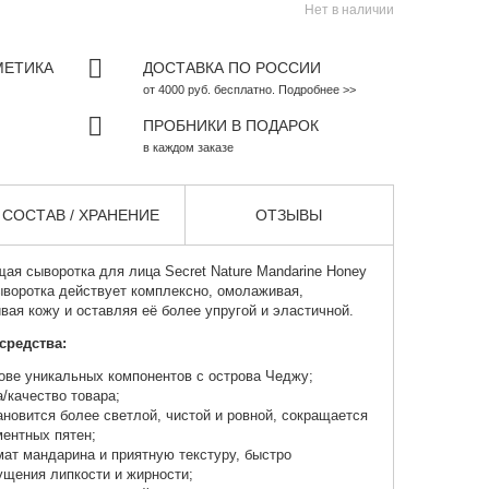
Нет в наличии
МЕТИКА
ДОСТАВКА ПО РОССИИ
от 4000 руб. бесплатно. Подробнее >>
ПРОБНИКИ В ПОДАРОК
в каждом заказе
СОСТАВ / ХРАНЕНИЕ
ОТЗЫВЫ
ая сыворотка для лица
Secret Nature Mandarine Honey
Сыворотка действует комплексно, омолаживая,
вая кожу и оставляя её более упругой и эластичной.
средства:
ове уникальных компонентов с острова Чеджу;
/качество товара;
новится более светлой, чистой и ровной, сокращается
ментных пятен;
ат мандарина и приятную текстуру, быстро
ущения липкости и жирности;