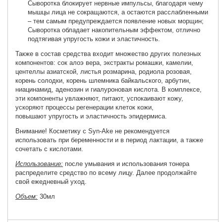
Сыворотка блокирует нервные импульсы, благодаря чему
мышцы лица не сокращаются, а остаются расслабленными
– тем самым предупреждается появление новых морщин;
Сыворотка обладает накопительным эффектом, отлично
подтягивая упругость
кожи
и эластичность.
Также в состав средства входит множество других полезных
компонентов: сок алоэ вера, экстракты ромашки, камелии,
центеллы азиатской, листья розмарина, родиола розовая,
корень солодки, корень шлемника байкальского, арбутин,
ниацинамид, аденозин и гиалуроновая кислота. В комплексе,
эти компоненты увлажняют, питают, успокаивают кожу,
ускоряют процессы регенерации клеток кожи,
повышают упругость и эластичность эпидермиса.
Внимание! Косметику с Syn-Ake не рекомендуется
использовать при беременности и в период лактации, а также
сочетать с кислотами.
Использование:
после умывания и использования тонера
распределите средство по всему лицу. Далее продолжайте
свой ежедневный уход.
Объем:
30мл