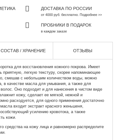
МЕТИКА
ДОСТАВКА ПО РОССИИ
от 4000 руб. бесплатно. Подробнее >>
ПРОБНИКИ В ПОДАРОК
в каждом заказе
СОСТАВ / ХРАНЕНИЕ
ОТЗЫВЫ
оротка
для восстановления кожного покрова. Имеет
ь приятную, легкую текстуру, скорее напоминающее
во, смешав с небольшим количеством воды, можно
, в качестве масла для умывания, а также для
 волос. Оно подходит и для нанесения в чистом виде
влажнит кожу, сделает ее мягкой, нежной и
омно расходуется, для одного применения достаточно
 масла входит экстракт красного женьшеня,
особствующий усилению кровотока, а также
сть кожи.
го средства на кожу лица и равномерно распределите
ми.