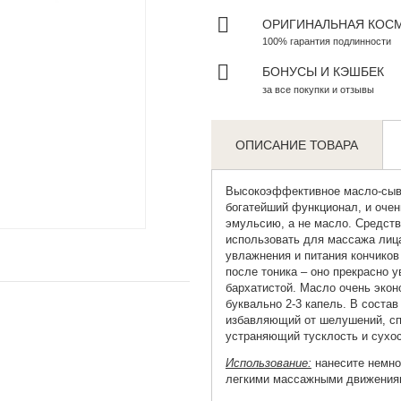
ОРИГИНАЛЬНАЯ КОС
100% гарантия подлинности
БОНУСЫ И КЭШБЕК
за все покупки и отзывы
ОПИСАНИЕ ТОВАРА
Высокоэффективное
масло-сыв
богатейший функционал, и очен
Zoom
эмульсию, а не масло. Средст
использовать для массажа лица
увлажнения и питания кончиков
после тоника – оно прекрасно у
бархатистой. Масло очень экон
буквально 2-3 капель. В состав
избавляющий от шелушений, сп
устраняющий тусклость и сухо
Использование:
нанесите немно
легкими массажными движения