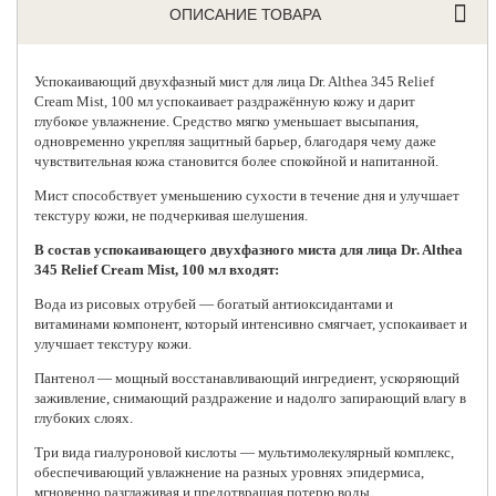
ОПИСАНИЕ ТОВАРА
Успокаивающий двухфазный мист для лица
Dr. Althea
345 Relief
Cream Mist, 100 мл успокаивает раздражённую кожу и дарит
глубокое увлажнение. Средство мягко уменьшает высыпания,
одновременно укрепляя защитный барьер, благодаря чему даже
чувствительная кожа становится более спокойной и напитанной.
Мист способствует уменьшению сухости в течение дня и улучшает
текстуру кожи, не подчеркивая шелушения.
В состав успокаивающего двухфазного миста для лица Dr. Althea
345 Relief Cream Mist, 100 мл входят:
Вода из рисовых отрубей — богатый антиоксидантами и
витаминами компонент, который интенсивно смягчает, успокаивает и
улучшает текстуру кожи.
Пантенол — мощный восстанавливающий ингредиент, ускоряющий
заживление, снимающий раздражение и надолго запирающий влагу в
глубоких слоях.
Три вида гиалуроновой кислоты — мультимолекулярный комплекс,
обеспечивающий увлажнение на разных уровнях эпидермиса,
мгновенно разглаживая и предотвращая потерю воды.