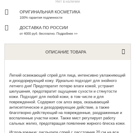
Нет в наличии
ОРИГИНАЛЬНАЯ КОСМЕТИКА
100% гарантия подлинности
ДОСТАВКА ПО РОССИИ
от 4000 руб. бесплатно. Подробнее >>
ОПИСАНИЕ ТОВАРА
Легкий
освежающий спрей для лица,
интенсивно увлажняющий
и дезодорирующий кожу. Идеально подходит для знойного
летнего дня! Предотвратит потерю влаги кожей, устранит
шелушения, предотвратит ощущение сухости и стянутости
кожи. Подходит для любой кожи, в том числе и для
поврежденной. Содержит сок алоэ вера, оказывающий
антисептическое и дезодорирующее действие, а также
благотворно действующий на поврежденные, раздраженные и
воспаленные участки кожи. Также мист регулирует работу
сальных желез, предотвращая появление жирного блеска кожи.
Использование:
распылите спрей с расстояния 20 см на все