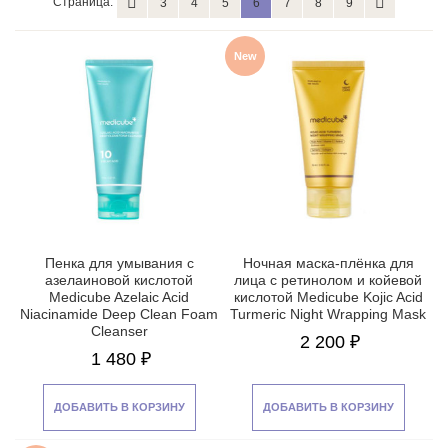
Страница:
3
4
5
6
7
8
9
New
Пенка для умывания с
Ночная маска-плёнка для
азелаиновой кислотой
лица с ретинолом и койевой
Medicube Azelaic Acid
кислотой Medicube Kojic Acid
Niacinamide Deep Clean Foam
Turmeric Night Wrapping Mask
Cleanser
2 200 ₽
1 480 ₽
ДОБАВИТЬ В КОРЗИНУ
ДОБАВИТЬ В КОРЗИНУ