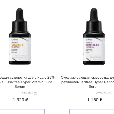
ющая сыворотка для лица с 23%
Омолаживающая сыворотка для
а С IsNtree Hyper Vitamin C 23
ретинолом IsNtree Hyper Retino
Serum
Serum
ОТЗЫВЫ (2)
ОТЗЫВЫ (2)
1 320 ₽
1 160 ₽