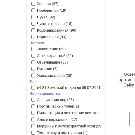
Жирная
(97)
IsNtree
(8)
Проблемная
(19)
MEDI-PEEL
(3)
Сухая
(92)
Medicube
(16)
Чувствительная
(18)
Mediheal
(1)
Комбинированная
(96)
Real Barrier
(5)
Нормальная
(93)
Round Lab
(6)
Эффект
Sungboon Editor
(3)
Увлажнение
(59)
Tiam
(4)
Антивозрастной
(52)
VT Cosmetics
(30)
Отбеливание
(33)
Питание
(7)
Осве
Успокаивающий
(26)
против 
Тон
Celim
(№21 Бежевый) (годен до 09.07.2021)
(108)
Несовершенства
Для сужения пор
(23)
Против черных точек
(1)
Пигментация и осветление постакне
(41)
Акне и воспаления
(17)
Морщины и антивозрастной уход
(59)
Темные круги под глазами
(1)