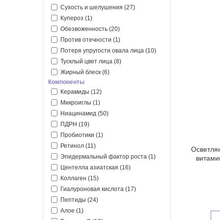
Сухость и шелушения
(27)
Купероз
(1)
Обезвоженность
(20)
Против отечности
(1)
Потеря упругости овала лица
(10)
Тусклый цвет лица
(8)
Жирный блеск
(6)
Компоненты
Керамиды
(12)
Микроиглы
(1)
Ниацинамид
(50)
ПДРН
(19)
Пробиотики
(1)
Ретинол
(11)
Осветля
Эпидермальный фактор роста
(1)
витамин
Центелла азиатская
(16)
Коллаген
(15)
Гиалуроновая кислота
(17)
Пептиды
(24)
Алое
(1)