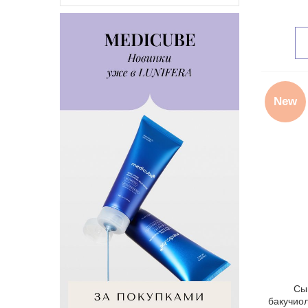
New
Сы
бакучиол