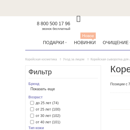
8 800 500 17 96
звонок бесплатный
Новое
ПОДАРКИ
НОВИНКИ
ОЧИЩЕНИЕ
Корейская косметика
Уход за лицом
Корейская сыворотка для 
Коре
Фильтр
Бренд
Позиции с 7
Показать еще
Anua
(5)
Arencia
(2)
Возраст
AXIS-Y
(7)
до 25 лет
(74)
By Wishtrend
(4)
от 25 лет
(100)
Celimax
(8)
от 30 лет
(102)
Cosrx
(4)
от 40 лет
(101)
Тип кожи
Dr. Althea
(4)