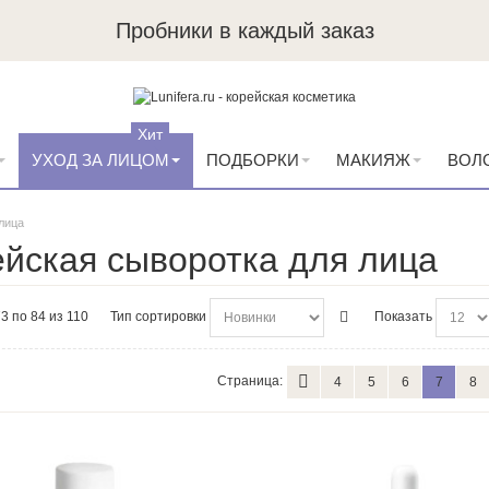
Пробники в каждый заказ
Хит
УХОД ЗА ЛИЦОМ
ПОДБОРКИ
МАКИЯЖ
ВОЛ
лица
йская сыворотка для лица
3 по 84 из 110
Тип сортировки
Показать
Страница:
4
5
6
7
8