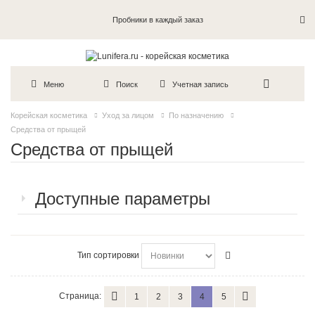
Пробники в каждый заказ
Меню
Поиск
Учетная запись
Корейская косметика
Уход за лицом
По назначению
Средства от прыщей
Средства от прыщей
Доступные параметры
Тип сортировки
Страница:
1
2
3
4
5