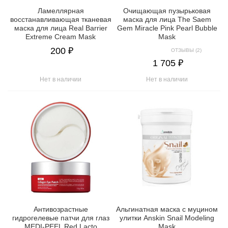
Ламеллярная
Очищающая пузырьковая
восстанавливающая тканевая
маска для лица The Saem
маска для лица Real Barrier
Gem Miracle Pink Pearl Bubble
Extreme Cream Mask
Mask
200 ₽
ОТЗЫВЫ (2)
1 705 ₽
Нет в наличии
Нет в наличии
Антивозрастные
Альгинатная маска с муцином
гидрогелевые патчи для глаз
улитки Anskin Snail Modeling
MEDI-PEEL Red Lacto
Mask