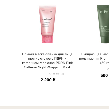
Ночная маска-плёнка для лица
Очищающая маск
против отеков с ПДРН и
полынью I'm From
кофеином Medicube PDRN Pink
(30 г
Caffeine Night Wrapping Mask
О
ОТЗЫВЫ (1)
560
2 200 ₽