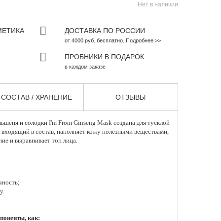
Нет в наличии
МЕТИКА
ДОСТАВКА ПО РОССИИ
от 4000 руб. бесплатно. Подробнее >>
ПРОБНИКИ В ПОДАРОК
в каждом заказе
СОСТАВ / ХРАНЕНИЕ
ОТЗЫВЫ
еньшеня и солодки
I'm From
Ginseng Mask создана для тусклой
 входящий в состав, наполняет кожу полезными веществами,
ние и выравнивает тон лица.
чность;
у.
поненты, как: