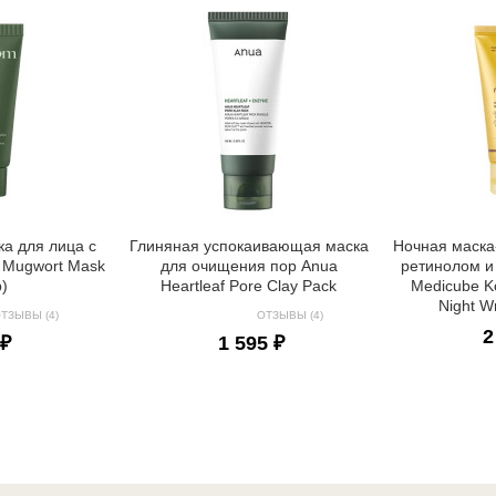
а для лица с
Глиняная успокаивающая маска
Ночная маска
 Mugwort Mask
для очищения пор Anua
ретинолом и
р)
Heartleaf Pore Clay Pack
Medicube Ko
Night W
ТЗЫВЫ (4)
ОТЗЫВЫ (4)
2
 ₽
1 595 ₽