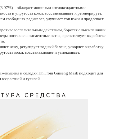
 (3.97%) – обладает мощными антиоксидантными
ность и упругость кожи, восстанавливает и регенерирует.
ием свободных радикалов, улучшает тон кожи и продлевает
 противовоспалительным действием, борется с высыпаниями
ющая маска для лица
ынью AXIS-Y Mugwort
леды постакне и пигментные пятна, препятствует выработке
larifying Wash Off Pack,
ть.
няет кожу, регулирует водный баланс, ускоряет выработку
 ₽
ругость кожи, восстанавливает и успокаивает.
обавить в корзину
м женьшеня и солодки I'm From Ginseng Mask подходит для
я возрастной и тусклой.