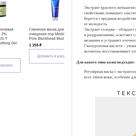
Экстракт красного женьшеня
свойствами, повышает эластич
Борется с вредным воздейств
ее молодость.
Экстракт солодки – обладает
Ночная маска-плёнка для
Ночная маска-плёнка для
Очища
лица с ретинолом и койевой
лица против отеков с ПДРН и
с пол
и раздражениями, осветляет с
ck
кислотой Medicube Kojic Acid
кофеином Medicube PDRN
Pore C
меланина и устраняет отечнос
Turmeric Night Wrapping Mask
Pink Caffeine Night Wrapping
50 мл
Гиалуроновая кислота – увлаж
Mask
2 200 ₽
1 460
коллагена, восстанавливает уп
2 200 ₽
Добавить в корзину
Д
Для какого типа кожи подходит:
Добавить в корзину
Регулярная маска с экстракто
всех типов кожи, особенно дл