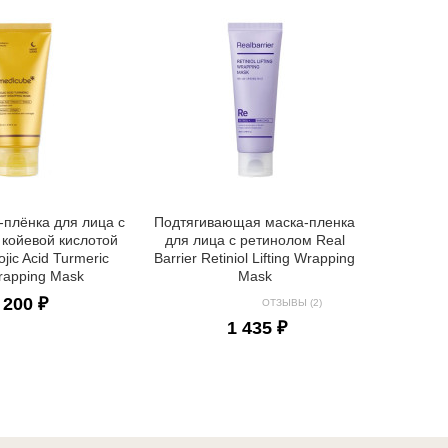
Успокаи
для ли
AXIS-Y H
-плёнка для лица с
Подтягивающая маска-пленка
 койевой кислотой
для лица с ретинолом Real
jic Acid Turmeric
Barrier Retiniol Lifting Wrapping
rapping Mask
Mask
 200 ₽
ОТЗЫВЫ (2)
1 435 ₽