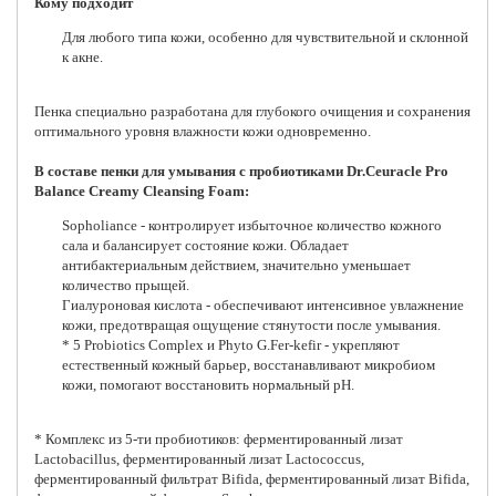
Кому подходит
Для любого типа кожи, особенно для чувствительной и склонной
к акне.
Пенка специально разработана для глубокого очищения и сохранения
оптимального уровня влажности кожи одновременно.
В составе пенки для умывания с пробиотиками Dr.Ceuracle Pro
Balance Creamy Cleansing Foam:
Sopholiance - контролирует избыточное количество кожного
сала и балансирует состояние кожи. Обладает
антибактериальным действием, значительно уменьшает
количество прыщей.
Гиалуроновая кислота - обеспечивают интенсивное увлажнение
кожи, предотвращая ощущение стянутости после умывания.
* 5 Probiotics Complex и Phyto G.Fer-kefir - укрепляют
естественный кожный барьер, восстанавливают микробиом
кожи, помогают восстановить нормальный pH.
* Комплекс из 5-ти пробиотиков: ферментированный лизат
Lactobacillus, ферментированный лизат Lactococcus,
ферментированный фильтрат Bifida, ферментированный лизат Bifida,