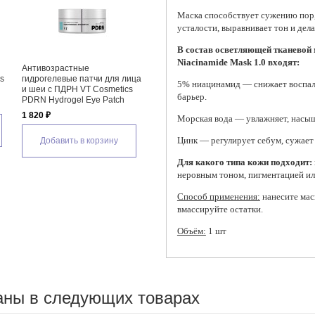
Маска способствует сужению пор,
усталости, выравнивает тон и дел
В состав осветляющей тканевой 
Niacinamide Mask 1.0 входят:
Антивозрастные
Антивозрастные
Антив
cs
гидрогелевые патчи для лица
гидрогелевые патчи с шёлком
глаз 
5% ниацинамид — снижает воспале
и шеи с ПДРН VT Cosmetics
и золотом JMsolution Golden
Retin
барьер.
PDRN Hydrogel Eye Patch
Cocoon Home Esthetic Eye
Patch
Patch
1 820 ₽
1 480
Морская вода — увлажняет, насыщ
1 115 ₽
Цинк — регулирует себум, сужает
Добавить в корзину
Д
Добавить в корзину
Для какого типа кожи подходит:
неровным тоном, пигментацией ил
Способ применения:
нанесите мас
вмассируйте остатки.
Объём:
1 шт
аны в следующих товарах