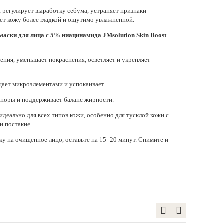
 регулирует выработку себума, устраняет признаки
ает кожу более гладкой и ощутимо увлажненной.
маски для лица с 5% ниацинамида JMsolution Skin Boost
озрастные патчи для
Увлажняющие гидрогелевые
Осветляющие ги
с ретинолом Mediheal
патчи с экстрактом жемчуга
патчи для глаз с
ния, уменьшает покраснения, осветляет и укрепляет
ol Collagen Eye Ampoule
JMsolution Marine Luminous
COSRX The Pepti
Pearl Deep Moisture Eye Patch
Hydrogel Eye Pat
 ₽
1 000 ₽
2 610 ₽
ает микроэлементами и успокаивает.
 поры и поддерживает баланс жирности.
обавить в корзину
Добавить в корзину
Добавить в к
идеально для всех типов кожи, особенно для тусклой кожи с
и постакне.
ку на очищенное лицо, оставьте на 15–20 минут. Снимите и