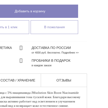
Добавить в корзину
ть в 1 клик
В пожелания
МЕТИКА
ДОСТАВКА ПО РОССИИ
от 4000 руб. бесплатно. Подробнее >>
ПРОБНИКИ В ПОДАРОК
в каждом заказе
СОСТАВ / ХРАНЕНИЕ
ОТЗЫВЫ
лица
с 5% ниацинамида JMsolution Skin Boost Niacinamide
 для выравнивания тона тусклой кожи. Благодаря высокому
аска активно работает над осветлением и улучшением
ровый вид и возвращает коже естественное сияние.