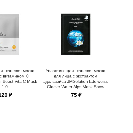
На
гидрогел
ПДРН и
PDRN Pi
я тканевая маска
Увлажняющая тканевая маска
 с витамином С
для лица с экстрактом
n Boost Vita C Mask
эдельвейса JMSolution Edelweiss
1.0
Glacier Water Alps Mask Snow
120 ₽
75 ₽