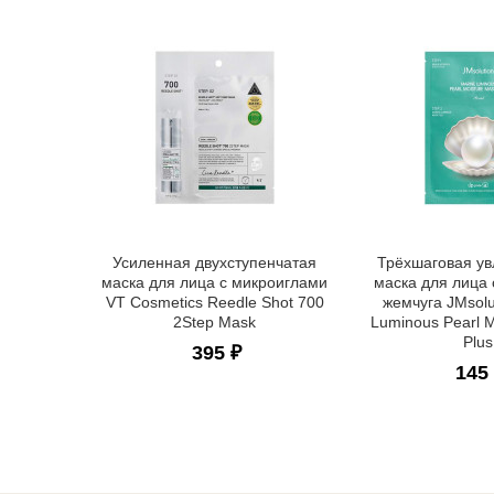
Усиленная двухступенчатая
Трёхшаговая у
маска для лица с микроиглами
маска для лица 
VT Cosmetics Reedle Shot 700
жемчуга JMsolu
2Step Mask
Luminous Pearl M
Plus
395 ₽
145