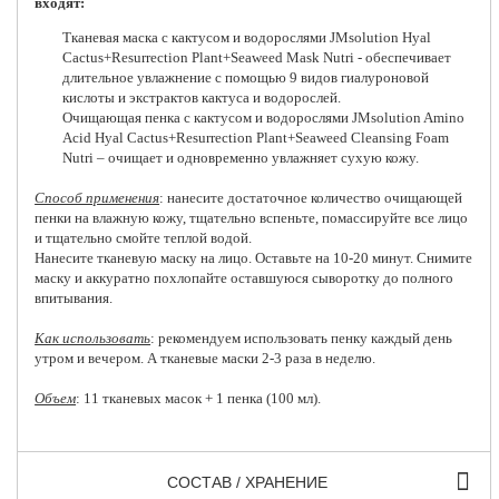
входят:
Тканевая маска с кактусом и водорослями JMsolution Hyal
Cactus+Resurrection Plant+Seaweed Mask Nutri - обеспечивает
длительное увлажнение с помощью 9 видов гиалуроновой
кислоты и экстрактов кактуса и водорослей.
Очищающая пенка с кактусом и водорослями JMsolution Amino
Acid Hyal Cactus+Resurrection Plant+Seaweed Cleansing Foam
Nutri – очищает и одновременно увлажняет сухую кожу.
Способ применения
: нанесите достаточное количество очищающей
пенки на влажную кожу, тщательно вспеньте, помассируйте все лицо
и тщательно смойте теплой водой.
Нанесите тканевую маску на лицо. Оставьте на 10-20 минут. Снимите
маску и аккуратно похлопайте оставшуюся сыворотку до полного
впитывания.
Как использовать
: рекомендуем использовать пенку каждый день
утром и вечером. А тканевые маски 2-3 раза в неделю.
Объем
: 11 тканевых масок + 1 пенка (100 мл).
СОСТАВ / ХРАНЕНИЕ