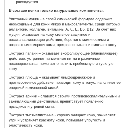
расходуется.
В составе пенки только натуральные компоненты:
Улиточный муцин - в своей химической формуле содержит
необходимые для кожи микро и макроэлементы, среди которых
аллантоин, коллаген, витамины А, С, Е, В6, В12. За счет них
муцин оказывает на кожу сильное защитное и
восстанавливающее действие, борется с мимическими и
возрастными морщинками, прекрасно питает и смягчает кожу.
Экстракт папайи – оказывает эксфолирующее (обновляющее)
действие, устраняет пигментные пятна и различные
несовершенства, помогает очистить проблемную и тусклую
кожу.
Экстракт плюща – оказывает лимфодренажное и
противоотечное действие, приводит кожу в тонус, наполняет ее
энергией и жизненной силой.
Экстракт арники - славится своими противовоспалительными и
заживляющими действиями, препятствует появлению
прыщиков и угревой сыпи.
Экстракт тысячелистника - хорошо очищает кожу, заживляет
угри и устраняет красноту кожи, повышает упругость и
эластичность кожи.