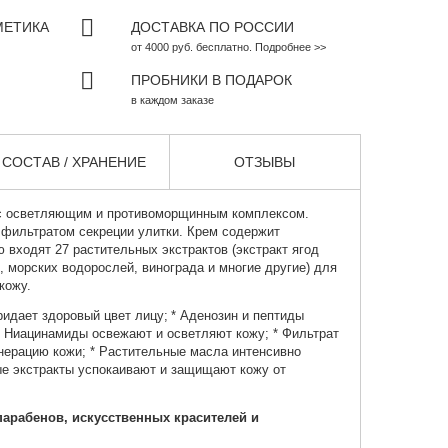
МЕТИКА
ДОСТАВКА ПО РОССИИ
от 4000 руб. бесплатно. Подробнее >>
ПРОБНИКИ В ПОДАРОК
в каждом заказе
СОСТАВ / ХРАНЕНИЕ
ОТЗЫВЫ
 осветляющим и противоморщинным комплексом.
 фильтратом секреции улитки. Крем содержит
 входят 27 растительных экстрактов (экстракт ягод
о, морских водорослей, винограда и многие другие) для
кожу.
ридает здоровый цвет лицу;
* Аденозин и пептиды
* Ниацинамиды освежают и осветляют кожу;
* Фильтрат
енерацию кожи;
* Растительные масла интенсивно
ые экстракты успокаивают и защищают кожу от
парабенов, искусственных красителей и