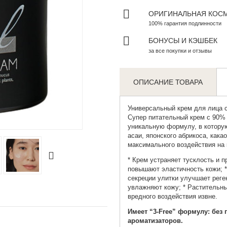
ОРИГИНАЛЬНАЯ КОС
100% гарантия подлинности
БОНУСЫ И КЭШБЕК
за все покупки и отзывы
ОПИСАНИЕ ТОВАРА
Универсальный крем для лица
с
Супер питательный крем с 90%
Zoom
уникальную формулу, в которую
асаи, японского абрикоса, кака
максимального воздействия на 
* Крем устраняет тусклость и п
повышают эластичность кожи;
секреции улитки улучшает рег
увлажняют кожу;
* Растительн
вредного воздействия извне.
Имеет “3-Free” формулу: без 
ароматизаторов.