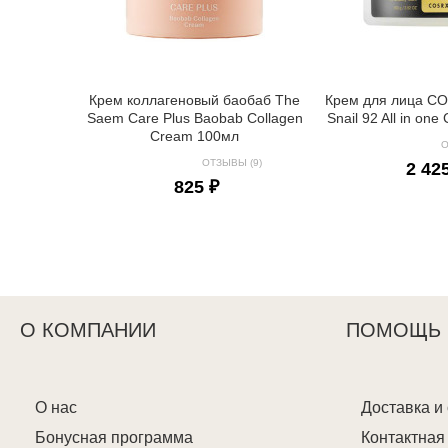
Крем коллагеновый баобаб The
Крем для лица C
Saem Care Plus Baobab Collagen
Snail 92 All in on
Cream 100мл
О
ОТЗЫВЫ (9)
2 42
825 ₽
О КОМПАНИИ
ПОМОЩЬ
О нас
Доставка и
Бонусная программа
Контактна