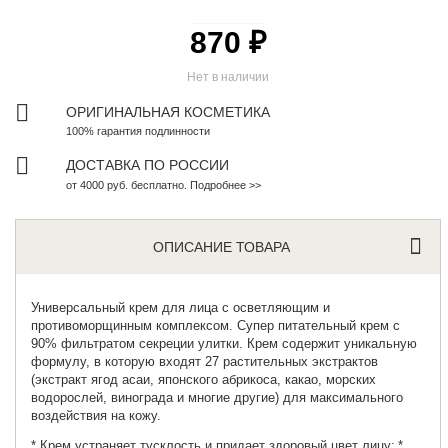
870 ₽
Нет в наличии
ОРИГИНАЛЬНАЯ КОСМЕТИКА
100% гарантия подлинности
ДОСТАВКА ПО РОССИИ
от 4000 руб. бесплатно. Подробнее >>
ОПИСАНИЕ ТОВАРА
Универсальный крем для лица
с осветляющим и
противоморщинным комплексом. Супер питательный крем с
90% фильтратом секреции улитки. Крем содержит уникальную
формулу, в которую входят 27 растительных экстрактов
(экстракт ягод асаи, японского абрикоса, какао, морских
водорослей, винограда и многие другие) для максимального
воздействия на кожу.
* Крем устраняет тусклость и придает здоровый цвет лицу;
*