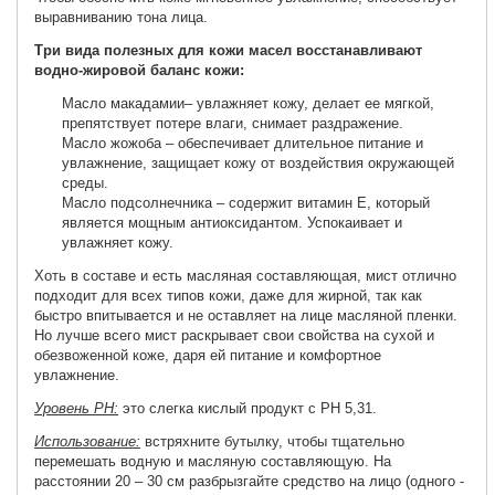
выравниванию тона лица.
Три вида полезных для кожи масел восстанавливают
водно-жировой баланс кожи:
Масло макадамии– увлажняет кожу, делает ее мягкой,
препятствует потере влаги, снимает раздражение.
Масло жожоба – обеспечивает длительное питание и
увлажнение, защищает кожу от воздействия окружающей
среды.
Масло подсолнечника – содержит витамин Е, который
является мощным антиоксидантом. Успокаивает и
увлажняет кожу.
Хоть в составе и есть масляная составляющая, мист отлично
подходит для всех типов кожи, даже для жирной, так как
быстро впитывается и не оставляет на лице масляной пленки.
Но лучше всего мист раскрывает свои свойства на сухой и
обезвоженной коже, даря ей питание и комфортное
увлажнение.
Уровень PH:
это слегка кислый продукт с PH 5,31.
Использование:
встряхните бутылку, чтобы тщательно
перемешать водную и масляную составляющую. На
расстоянии 20 – 30 см разбрызгайте средство на лицо (одного -