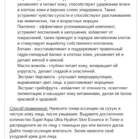
увлажняют и питают кожу, способствуют удержанию влаги
в клетках кожи и верхних слоях эпидермиса. Также
устраняют чувство сухости и способствуют разглаживанию
как мимических, так и возрастных морщин.
Пантенол - эффективно успокаивающий компонент,
устраняет воспаления и шелушения, избавляет от
покраснений, также приводит в порядок метаболизм клеток
и стимулирует выработку собственного коллагена.
Бетаин - восстанавливает и поддерживает правильный
гидро-липидный баланс в клетках кожи, увлажняет её и
делает мягкой и нежной.
Масло жожоба - глубоко питает кожу, возвращает ей
упругость, делает гладкой и эластичной.
Экстракт бергамота - улучшает микроциркуляцию,
выравнивает цвет лица, и разглаживает морщинки.
Экстракт грейпфрута - избавляет от отечности, осветляет
пигментацию и насыщает кожу витаминами, делая её более
красивой и здоровой.
Способ применения:
Нанесите тонер-эссенцию на сухую и
чистую кожу лица, после умывания. Выдавите достаточное
количество Super Aqua Ultra Hyalron Skin Essence in Toner и
распределите ее по лицу с помощью рук или ватного диска.
Дайте тонер-эссенции впитаться. Затем нанесите свой
уходовой крем для лица.