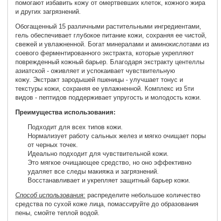
помогают избавить кожу от омертвевших клеток, кожного жира
и других загрязнений.
Обогащенный 15 различными растительными ингредиентами,
гель обеспечивает глубокое питание кожи, сохраняя ее чистой,
свежей и увлажненной.
Богат минералами и аминокислотами из
соевого ферментированного экстракта, которые укрепляют
поврежденный кожный барьер.
Благодаря экстракту центеллы
азиатской - оживляет и успокаивает чувствительную
кожу.
Экстракт зародышей пшеницы - улучшает тонус и
текстуры кожи, сохраняя ее увлажненной.
Комплекс из 5ти
видов - пептидов поддерживает упругость и молодость кожи.
Преимущества использования:
Подходит для всех типов кожи.
Нормализует работу сальных желез и мягко очищает поры
от черных точек.
Идеально подходит для чувствительной кожи.
Это мягкое очищающее средство, но оно эффективно
удаляет все следы макияжа и загрязнений.
Восстанавливает и укрепляет защитный барьер кожи.
Способ использования:
распределите небольшое количество
средства по сухой коже лица, помассируйте до образования
пены, смойте теплой водой.