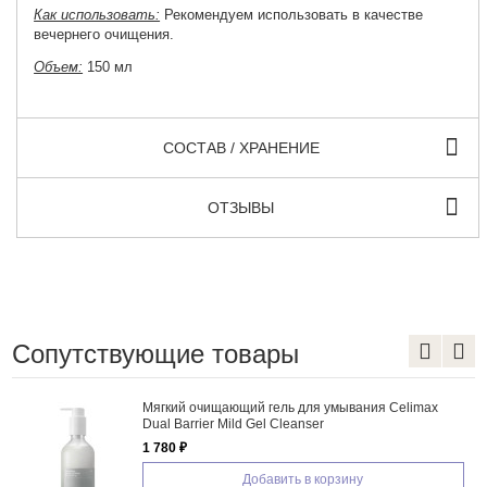
Как использовать:
Рекомендуем использовать в качестве
вечернего очищения.
Объем:
150 мл
СОСТАВ / ХРАНЕНИЕ
ОТЗЫВЫ
Сопутствующие товары
ания Celimax
Мягкая пенка для умывания с аминоки
Althea Amino Acid Gentle Bubble Clean
1 570 ₽
ну
Добавить в корзину