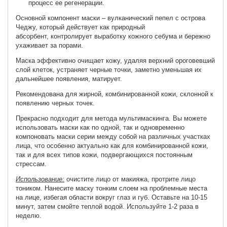
процесс
ее
регенерации.
Основной компонент маски – вулканический пепел с острова
Чеджу, который действует как природный
абсорбент, контролирует выработку кожного себума и бережно
ухаживает за порами.
Маска эффективно очищает кожу, удаляя верхний ороговевший
слой клеток, устраняет черные точки, заметно уменьшая их
дальнейшее появления, матирует.
Рекомендована для жирной, комбинированной кожи, склонной к
появлению черных точек.
Прекрасно подходит для метода мультимаскинга. Вы можете
использовать маски как по одной, так и одновременно
компоновать маски серии между собой на различных участках
лица, что особенно актуально как для комбинированной кожи,
так и для всех типов кожи, подвергающихся постоянным
стрессам.
Использование:
очистите лицо от макияжа, протрите лицо
тоником. Нанесите маску тонким слоем на проблемные места
на лице, избегая области вокруг глаз и губ. Оставьте на 10-15
минут, затем смойте теплой водой. Используйте 1-2 раза в
неделю.