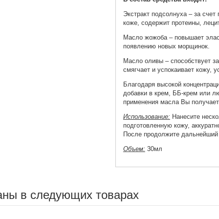
Экстракт подсолнуха – за счет
коже, содержит протеины, лецит
Масло жожоба
–
повышает элас
появлению новых морщинок.
Масло оливы
–
способствует за
смягчает и успокаивает кожу, 
Благодаря высокой концентраци
добавки в крем, ББ-крем или л
применения масла Вы получает
Использование:
Нанесите неско
подготовленную кожу, аккуратн
После продолжите дальнейший 
Объем:
30мл
аны в следующих товарах