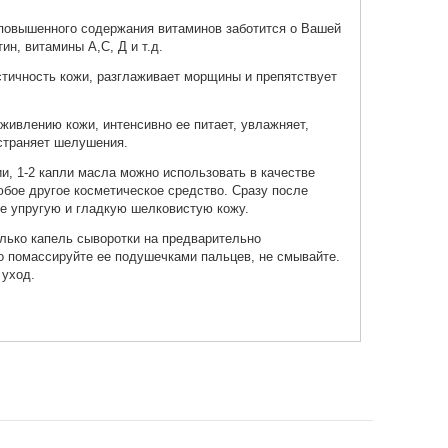
 повышенного содержания витаминов заботится о Вашей
ин, витамины А,С, Д и т.д.
тичность кожи, разглаживает морщины и препятствует
живлению кожи, интенсивно ее питает, увлажняет,
устраняет шелушения.
и, 1-2 капли масла можно использовать в качестве
юбое другое косметическое средство. Сразу после
е упругую и гладкую шелковистую кожу.
лько капель сыворотки на предварительно
о помассируйте ее подушечками пальцев, не смывайте.
уход.