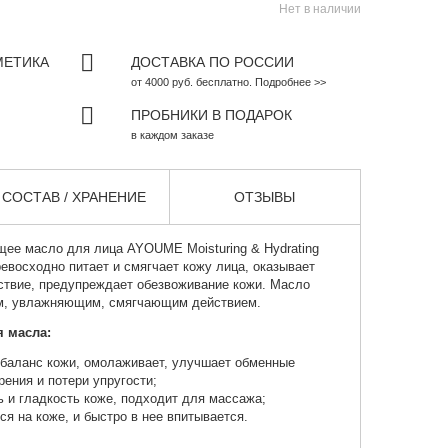
Нет в наличии
МЕТИКА
ДОСТАВКА ПО РОССИИ
от 4000 руб. бесплатно. Подробнее >>
ПРОБНИКИ В ПОДАРОК
в каждом заказе
СОСТАВ / ХРАНЕНИЕ
ОТЗЫВЫ
ее масло для лица
AYOUME Moisturing & Hydrating
превосходно питает и смягчает кожу лица, оказывает
твие, предупреждает обезвоживание кожи. Масло
ым, увлажняющим, смягчающим действием.
 масла:
-баланс кожи, омолаживает, улучшает обменные
ения и потери упругости;
 и гладкость коже, подходит для массажа;
 на коже, и быстро в нее впитывается.