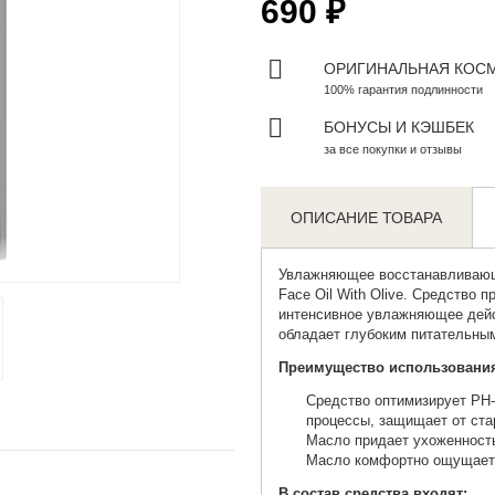
690 ₽
ОРИГИНАЛЬНАЯ КОС
100% гарантия подлинности
БОНУСЫ И КЭШБЕК
за все покупки и отзывы
ОПИСАНИЕ ТОВАРА
Zoom
Увлажняющее восстанавливающ
Face Oil With Olive. Средство 
интенсивное увлажняющее дейс
обладает глубоким питательн
Преимущество использования
Средство оптимизирует РН
процессы, защищает от стар
Масло придает ухоженность
Масло комфортно ощущается
В состав средства входят: