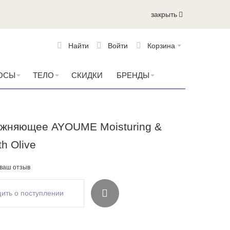
закрыть
Найти
Войти
Корзина
ОСЫ
ТЕЛО
СКИДКИ
БРЕНДЫ
ажняющее AYOUME Moisturing &
th Olive
 ваш отзыв
ить о поступлении