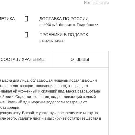
Нет в наличии
МЕТИКА
ДОСТАВКА ПО РОССИИ
от 4000 руб. бесплатно. Подробнее >>
ПРОБНИКИ В ПОДАРОК
в каждом заказе
СОСТАВ / ХРАНЕНИЕ
ОТЗЫВЫ
я маска для лица, обладающая мощным подтягивающим
ки и предотвращает появление новых, возвращает
придавая ей ухоженный и сияющий вид. Маска разработана
щей кожи. Содержит коллаген, поддерживающий водный
вне. Змеиный яд и морские водоросли возвращают
с старения.
енную кожу. Вскройте упаковку и распределите маску на
осле этого, удалите лист и вмассируйте остатки вещества в