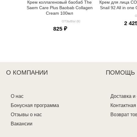
Крем коллагеновый баобаб The
Крем для лица C
Saem Care Plus Baobab Collagen
Snail 92 All in on
Cream 100мл
О
ОТЗЫВЫ (9)
2 42
825 ₽
О КОМПАНИИ
ПОМОЩЬ
О нас
Доставка и
Бонусная программа
Контактна
Отзывы о нас
Возврат то
Вакансии