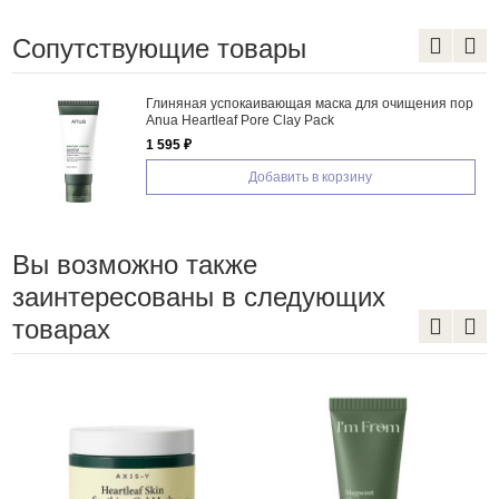
Сопутствующие товары
ения пор
Ночная маска-плёнка для лица против отеков 
ПДРН и кофеином Medicube PDRN Pink Caffei
Night Wrapping Mask
2 200 ₽
Добавить в корзину
Вы возможно также
заинтересованы в следующих
товарах