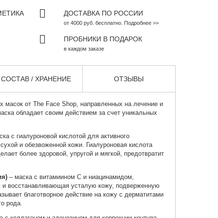
МЕТИКА
ДОСТАВКА ПО РОССИИ
от 4000 руб. бесплатно. Подробнее >>
ПРОБНИКИ В ПОДАРОК
в каждом заказе
СОСТАВ / ХРАНЕНИЕ
ОТЗЫВЫ
х масок от
The Face Shop
, направленных на лечение и
аска обладает своим действием за счет уникальных
ска с гиалуроновой кислотой для активного
сухой и обезвоженной кожи. Гиалуроновая кислота
елает более здоровой, упругой и мягкой, предотвратит
ия)
– маска с витамиином С и ниацинамидом,
 и восстанавливающая усталую кожу, подверженную
азывает благотворное действие на кожу с дерматитами
о рода.
а с коллагеном и аденозином для коррекции контура