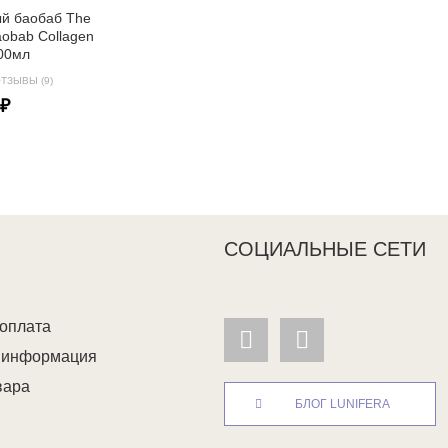
ый баобаб The
aobab Collagen
00мл
ТЗЫВЫ (9)
 ₽
СОЦИАЛЬНЫЕ СЕТИ
 оплата
я информация
вара
БЛОГ LUNIFERA