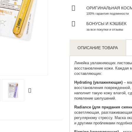
ОРИГИНАЛЬНАЯ КОС
100% гарантия подлинности
БОНУСЫ И КЭШБЕК
за все покупки и отзывы
ОПИСАНИЕ ТОВАРА
Линейка увлажняющих листовы
восстановление кожи. Каждая м
Zoom
составляющих:
Hydrating (увлажняющая)
– ма
восстановления поврежденной, 
наполнит такую кожу влагой, сд
появление шелушений.
Radiance (для придания сиян
осветляющая, разглаживающая
регулярному стрессу. Маска ок
и другими проблемами подобног
Firming (укрепляющая)
– маск