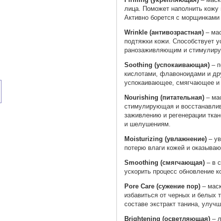
лица. Поможет наполнить кожу 
Активно борется с морщинками
Wrinkle (антивозрастная)
– мас
подтяжки кожи. Способствует у
ранозаживляющим и стимулир
Soothing
(успокаивающая)
– п
кислотами, флавоноидами и др
успокаивающее, смягчающее и
Nourishing (питательная)
– ма
стимулирующая и восстанавли
заживлению и регенерации ткан
и шелушениям.
Moisturizing (увлажнение)
– ув
потерю влаги кожей и оказыва
Smoothing (смягчающая)
– в 
ускорить процесс обновление к
Pore Care (сужение пор)
– маск
избавиться от черных и белых т
составе экстракт танина, улуч
Brightening (осветляющая)
– л