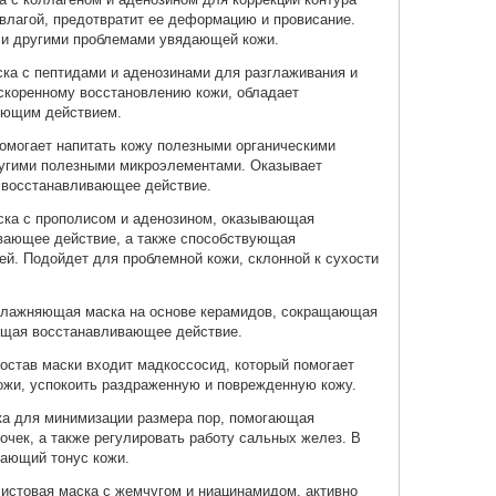
влагой, предотвратит ее деформацию и провисание.
 и другими проблемами увядающей кожи.
ка с пептидами и аденозинами для разглаживания и
скоренному восстановлению кожи, обладает
ующим действием.
омогает напитать кожу полезными органическими
угими полезными микроэлементами. Оказывает
 восстанавливающее действие.
ска с прополисом и аденозином, оказывающая
вающее действие, а также способствующая
ей. Подойдет для проблемной кожи, склонной к сухости
лажняющая маска на основе керамидов, сокращающая
ющая восстанавливающее действие.
состав маски входит мадкоссосид, который помогает
ожи, успокоить раздраженную и поврежденную кожу.
а для минимизации размера пор, помогающая
очек, а также регулировать работу сальных желез. В
шающий тонус кожи.
истовая маска с жемчугом и ниацинамидом, активно