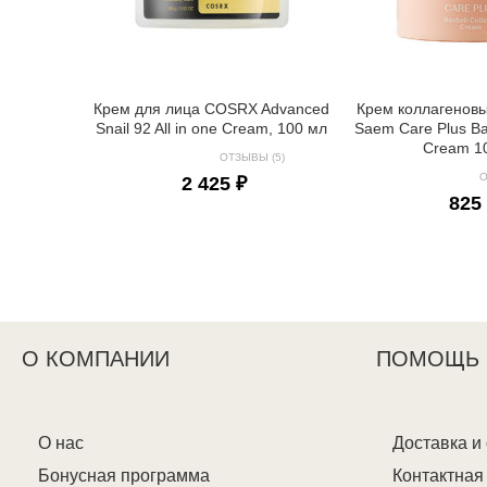
Крем для лица COSRX Advanced
Крем коллагенов
Snail 92 All in one Cream, 100 мл
Saem Care Plus B
Cream 1
ОТЗЫВЫ (5)
О
2 425 ₽
825
О КОМПАНИИ
ПОМОЩЬ
О нас
Доставка и
Бонусная программа
Контактна