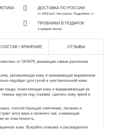
МЕТИКА
ДОСТАВКА ПО РОССИИ
от 4000 руб. бесплатно. Подробнее >>
ПРОБНИКИ В ПОДАРОК
в каждом заказе
СОСТАВ / ХРАНЕНИЕ
ОТЗЫВЫ
животных от
SKIN79
, решающие самые различные
зьяна, увлажняющая кожу и оказывающая выраженное
льно подойдет для сухой и чувствительной кожи.
ая панда, осветляющая кожу и выравнивающая ее
 темных кругов под глазами, сделать кожу яркой и
кошка, способствующая смягчению, питанию и
тракт алоэ вера и зеленого чая, снимающие
е ее эластичность.
ищенную кожу. Вскройте упаковку и распределите