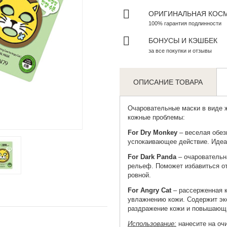
ОРИГИНАЛЬНАЯ КОС
100% гарантия подлинности
БОНУСЫ И КЭШБЕК
за все покупки и отзывы
ОПИСАНИЕ ТОВАРА
Очаровательные маски в виде 
кожные проблемы:
Zoom
For Dry Monkey
– веселая обе
успокаивающее действие. Идеа
For Dark Panda
– очаровательн
рельеф. Поможет избавиться от
ровной.
For Angry Cat
– рассерженная 
увлажнению кожи. Содержит экс
раздражение кожи и повышающи
Использование:
нанесите на оч