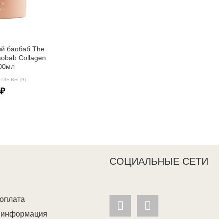
ый баобаб The
aobab Collagen
00мл
ТЗЫВЫ (9)
 ₽
СОЦИАЛЬНЫЕ СЕТИ
 оплата
я информация