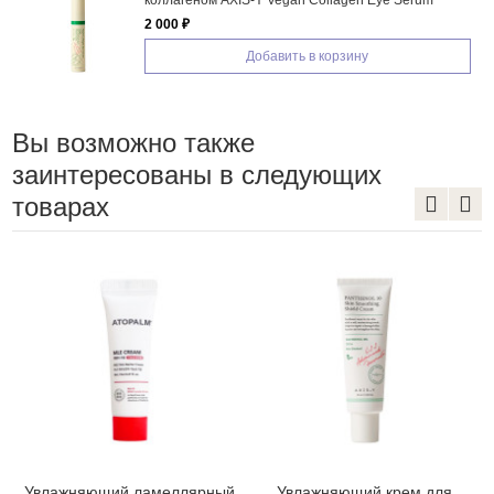
n Collagen Eye Serum
MEDI-PEEL Cell Toxing Derm
Cream
3 813 ₽
ь в корзину
Добавить в 
Вы возможно также
заинтересованы в следующих
товарах
Увлажняющий ламеллярный
Увлажняющий крем для