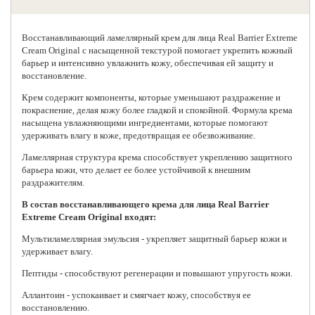
Восстанавливающий ламеллярный крем для лица
Real Barrier
Extreme
Cream Original с насыщенной текстурой помогает укрепить кожный
барьер и интенсивно увлажнить кожу, обеспечивая ей защиту и
восстановление.
Крем содержит компоненты, которые уменьшают раздражение и
покраснение, делая кожу более гладкой и спокойной. Формула крема
насыщена увлажняющими ингредиентами, которые помогают
удерживать влагу в коже, предотвращая ее обезвоживание.
Ламеллярная структура крема способствует укреплению защитного
барьера кожи, что делает ее более устойчивой к внешним
раздражителям.
В состав восстанавливающего крема для лица Real Barrier
Extreme Cream Original входят:
Мультиламеллярная эмульсия - укрепляет защитный барьер кожи и
удерживает влагу.
Пептиды - способствуют регенерации и повышают упругость кожи.
Аллантоин - успокаивает и смягчает кожу, способствуя ее
восстановлению.