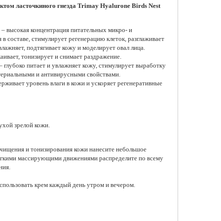
актом ласточкиного гнезда Trimay Hyalurone Birds Nest
 – высокая концентрация питательных микро- и
в составе, стимулирует регенерацию клеток, разглаживает
лажняет, подтягивает кожу и моделирует овал лица.
анавливающая бустер-
Осветляющая сыворотка для
Восстанавливаю
отка для упругости
лица с 5% ниацинамидом
сыворотка для ли
каивает, тонизирует и снимает раздражение.
лица с ПДРН Arencia
AXIS-Y Dark Spot Correcting
The Real Noni En
– глубоко питает и увлажняет кожу, стимулирует выработку
Booster Shot
Glow Serum
Ampoule, 30 мл
ктериальными и антивирусными свойствами.
 ₽
1 840 ₽
2 235 ₽
рживает уровень влаги в кожи и ускоряет регенеративные
обавить в корзину
Добавить в корзину
Добавить в к
ухой зрелой кожи.
 очищения и тонизирования кожи нанесите небольшое
Легкими массирующими движениями распределите по всему
ния.
спользовать крем каждый день утром и вечером.