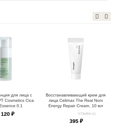
Увлаж
крем д
енция для лица с
Восстанавливающий крем для
T Cosmetics Cica
лица Celimax The Real Noni
 Essence 0.1
Energy Repair Cream, 10 мл
 120 ₽
ОТЗЫВЫ (1)
395 ₽