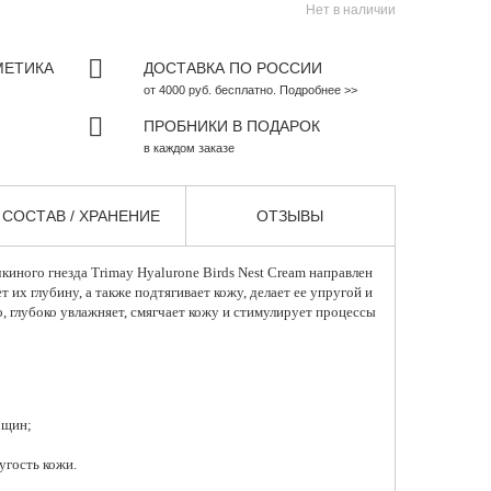
Нет в наличии
МЕТИКА
ДОСТАВКА ПО РОССИИ
от 4000 руб. бесплатно. Подробнее >>
ПРОБНИКИ В ПОДАРОК
в каждом заказе
СОСТАВ / ХРАНЕНИЕ
ОТЗЫВЫ
чкиного гнезда
Trimay
Hyalurone Birds Nest Cream направлен
 их глубину, а также подтягивает кожу, делает ее упругой и
, глубоко увлажняет, смягчает кожу и стимулирует процессы
рщин;
угость кожи.