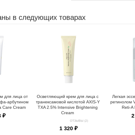
аны в следующих товарах
м для лица от
Осветляющий крем для лица с
Легкая эсс
ьфа-арбутином
транексамовой кислотой AXIS-Y
ретинолом V
la Care Cream
TXA 2.5% Intensive Brightening
Reti-A
Cream
3 ₽
2
ОТЗЫВЫ (2)
1 320 ₽