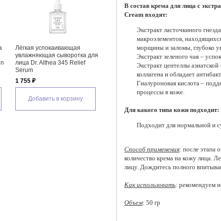
В состав крема для лица с экстр
Cream входят:
Экстракт ласточкиного гнезда
макроэлементов, находящихся 
морщины и заломы, глубоко ув
а
Лёгкая успокаивающая
Бустер-сыворотка для лица с
Восст
увлажняющая сыворотка для
микроиглами и коллагеном VT
сывор
Экстракт зеленого чая – успо
in
лица Dr. Althea 345 Relief
Cosmetics Collagen Reedle
кожи 
Экстракт центеллы азиатской 
Serum
Shot 100, 50 мл
PDRN 
коллагена и обладает антиба
1 755 ₽
3 480 ₽
1 520
Гиалуроновая кислота – подде
процессы в коже.
Добавить в корзину
Добавить в корзину
Д
Для какого типа кожи подходит:
Подходит для нормальной и с
Способ применения
: после этапа
количество крема на кожу лица. 
лицу. Дождитесь полного впитыва
Как использовать
: рекомендуем и
Объем
: 50 гр