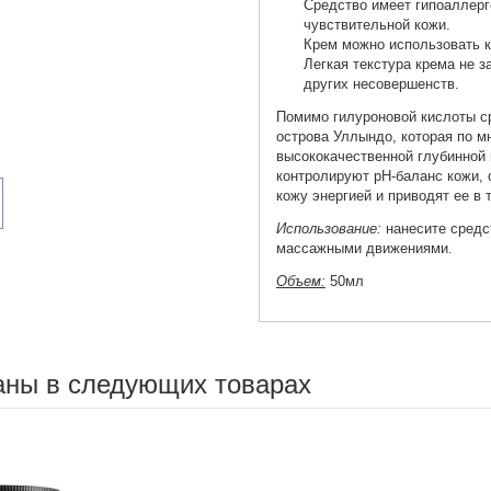
Средство имеет гипоаллер
чувствительной кожи.
Крем можно использовать к
Легкая текстура крема не 
других несовершенств.
Помимо гилуроновой кислоты с
острова Уллындо, которая по м
высококачественной глубинной
контролируют рН-баланс кожи,
кожу энергией и приводят ее в 
Использование:
нанесите средс
массажными движениями.
Объем:
50мл
аны в следующих товарах