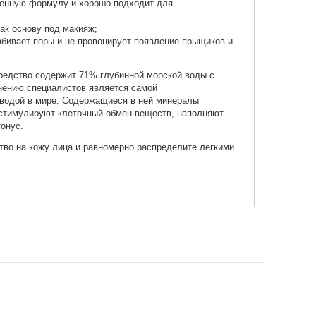
генную формулу и хорошо подходит для
ак основу под макияж;⠀
забивает поры и не провоцирует появление прыщиков и
редство содержит 71% глубинной морской воды с
нению специалистов является самой
 водой в мире. Содержащиеся в ней минералы
 стимулируют клеточный обмен веществ, наполняют
тонус.
тво на кожу лица и равномерно распределите легкими