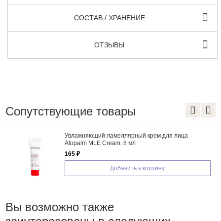
СОСТАВ / ХРАНЕНИЕ
ОТЗЫВЫ
Сопутствующие товары
ный крем для лица
Бустер-гель с ПДРН для ми
л
Medicube PDRN Booster Gel
1 560 ₽
ь в корзину
Добавить в 
Вы возможно также