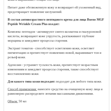
Питает даже обезвоженную кожу и возвращает ей ухоженный вид,
предотвращает появление шелушений.
В состав антивозрастного пептидного крема для лица Bueno MGF
Peptide Wrinkle Cream Plus входят:
Комплекс пептидов - активируют синтез коллагена и гиалуроновой
кислоты, возвращают коже упругость, разглаживают глубокие
морщины и замедляют процессы старения.
Экстракт томатов - способствует осветлению кожи, осветляет
пигментацию и препятствует появлению новой, выравнивает тон и
рельеф кожи.
Аденозин - устраняет тусклость кожи, препятствует возрастным
изменениям и замедляет процессы старения, также способствует
восстановлению кожи.
Для какого типа кожи подходит:
подходит для любого типа кожи.
Способ применения:
нанесите средство на очищенную кожу лица и
равномерно распределите легкими массажными движениями.
Объем:
50 мл