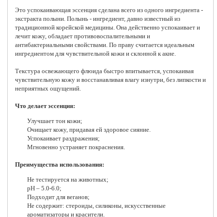
Это успокаивающая эссенция сделана всего из одного ингредиента -
экстракта полыни. Полынь - ингредиент, давно известный из
традиционной корейской медицины. Она действенно успокаивает и
лечит кожу, обладает противовоспалительными и
антибактериальными свойствами. По праву считается идеальным
ингредиентом для чувствительной кожи и склонной к акне.
Текстура освежающего флюида быстро впитывается, успокаивая
чувствительную кожу и восстанавливая влагу изнутри, без липкости и
неприятных ощущений.
Что делает эссенция:
Улучшает тон кожи;
Очищает кожу, придавая ей здоровое сияние.
Успокаивает раздражения;
Мгновенно устраняет покраснения.
Преимущества использования:
Не тестируется на животных;
pH – 5.0-6.0;
Подходит для веганов;
Не содержит: стероиды, силиконы, искусственные
ароматизаторы и красители.