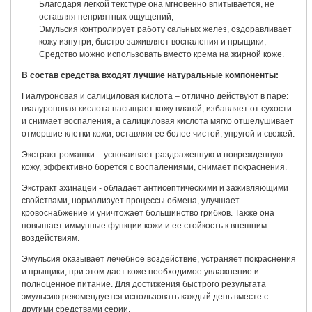
Благодаря легкой текстуре она мгновенно впитывается, не
оставляя неприятных ощущений;
Эмульсия контролирует работу сальных желез, оздоравливает
кожу изнутри, быстро заживляет воспаления и прыщики;
Средство можно использовать вместо крема на жирной коже.
В состав средства входят лучшие натуральные компоненты:
Гиалуроновая и салициловая кислота – отлично действуют в паре:
гиалуроновая кислота насыщает кожу влагой, избавляет от сухости
и снимает воспаления, а салициловая кислота мягко отшелушивает
отмершие клетки кожи, оставляя ее более чистой, упругой и свежей.
Экстракт ромашки – успокаивает раздраженную и поврежденную
кожу, эффективно борется с воспалениями, снимает покраснения.
Экстракт эхинацеи - обладает антисептическими и заживляющими
свойствами, нормализует процессы обмена, улучшает
кровоснабжение и уничтожает большинство грибков. Также она
повышает иммунные функции кожи и ее стойкость к внешним
воздействиям.
Эмульсия оказывает лечебное воздействие, устраняет покраснения
и прыщики, при этом дает коже необходимое увлажнение и
полноценное питание. Для достижения быстрого результата
эмульсию рекомендуется использовать каждый день вместе с
другими средствами серии.