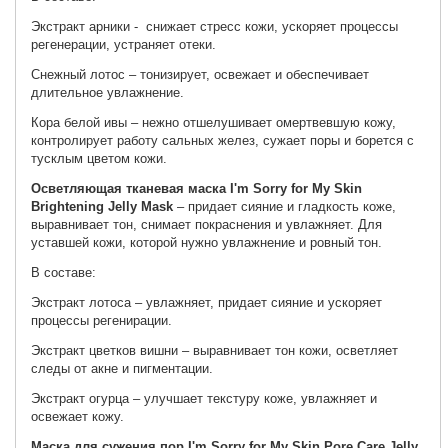
Экстракт арники - снижает стресс кожи, ускоряет процессы
регенерации, устраняет отеки.
Снежный лотос – тонизирует, освежает и обеспечивает
длительное увлажнение.
Кора белой ивы – нежно отшелушивает омертвевшую кожу,
контролирует работу сальных желез, сужает поры и борется с
тусклым цветом кожи.
Осветляющая тканевая маска I'm Sorry for My Skin
Brightening Jelly Mask
– придает сияние и гладкость коже,
выравнивает тон, снимает покраснения и увлажняет. Для
уставшей кожи, которой нужно увлажнение и ровный тон.
В составе:
Экстракт лотоса – увлажняет, придает сияние и ускоряет
процессы регенирации.
Экстракт цветков вишни – выравнивает тон кожи, осветляет
следы от акне и пигментации.
Экстракт огурца – улучшает текстуру коже, увлажняет и
освежает кожу.
Маска для сужения пор I'm Sorry for My Skin Pore Care Jelly