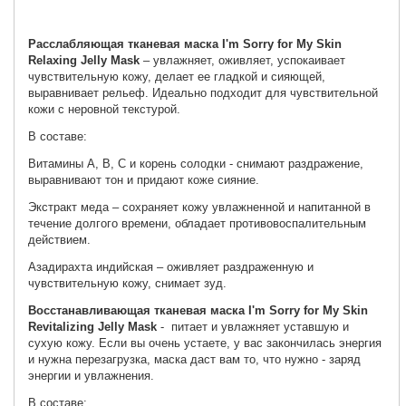
Расслабляющая тканевая маска I'm Sorry for My Skin
Relaxing Jelly Mask
– увлажняет, оживляет, успокаивает
чувствительную кожу, делает ее гладкой и сияющей,
выравнивает рельеф. Идеально подходит для чувствительной
кожи с неровной текстурой.
В составе:
Витамины А, В, С и корень солодки - снимают раздражение,
выравнивают тон и придают коже сияние.
Экстракт меда – сохраняет кожу увлажненной и напитанной в
течение долгого времени, обладает противовоспалительным
действием.
Азадирахта индийская – оживляет раздраженную и
чувствительную кожу, снимает зуд.
Восстанавливающая тканевая маска I'm Sorry for My Skin
Revitalizing Jelly Mask
- питает и увлажняет уставшую и
сухую кожу. Если вы очень устаете, у вас закончилась энергия
и нужна перезагрузка, маска даст вам то, что нужно - заряд
энергии и увлажнения.
В составе: