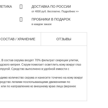
МЕТИКА
ДОСТАВКА ПО РОССИИ
от 4000 руб. бесплатно. Подробнее >>
ПРОБНИКИ В ПОДАРОК
в каждом заказе
СОСТАВ / ХРАНЕНИЕ
ОТЗЫВЫ
з. В состав серума входят 70% фильтрат секреции улитки,
адского кипрея. Серум помогает осветлить кожу вокруг глаз
упругой. Средство выполнено в удобной емкости с
димо количество серума и нанесите точечно на кожу вокруг
средство легкими похлопывающими движениями по
) или по направлению ко внешнему краю лица (верхнее