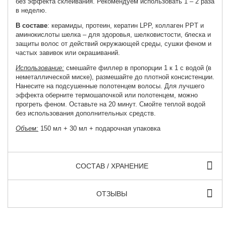
без эффекта склеивания. Рекомендуем использовать 1 – 2 раза
в неделю.
В составе
: керамиды, протеин, кератин LPP, коллаген PPT и
аминокислоты шелка – для здоровья, шелковистости, блеска и
защиты волос от действий окружающей среды, сушки феном и
частых завивок или окрашиваний.
Использование:
смешайте филлер в пропорции 1 к 1 с водой (в
неметаллической миске), размешайте до плотной консистенции.
Нанесите на подсушенные полотенцем волосы. Для лучшего
эффекта оберните термошапочкой или полотенцем, можно
прогреть феном. Оставьте на 20 минут. Смойте теплой водой
без использования дополнительных средств.
Объем:
150 мл + 30 мл + подарочная упаковка
СОСТАВ / ХРАНЕНИЕ
ОТЗЫВЫ