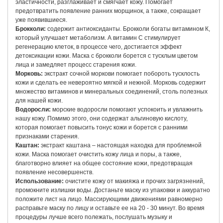
эластичности, разглаживает и смягчает кожу. Помогает
предотвратить появление ранних морщинок, а также, сокращает
уже появившиеся.
Брокколи:
содержит антиоксиданты. Брокколи богаты витамином К,
который улучшает метаболизм. А витамин С стимулирует
регенерацию клеток, в процессе чего, достигается эффект
детоксикации кожи. Маска с брокколи борется с тусклым цветом
лица и замедляет процесс старения кожи.
Морковь:
экстракт сочной моркови помогает побороть тусклость
кожи и сделать ее невероятно мягкой и нежной. Морковь содержит
множество витаминов и минеральных соединений, столь полезных
для нашей кожи.
Водоросли:
морские водоросли помогают успокоить и увлажнить
нашу кожу. Помимо этого, они содержат альгиновую кислоту,
которая помогает повысить тонус кожи и борется с ранними
признаками старения.
Каштан:
экстракт каштана – настоящая находка для проблемной
кожи. Маска помогает очистить кожу лица и поры, а также,
благотворно влияет на общее состояние кожи, предотвращая
появление несовершенств.
Использование:
очистите кожу от макияжа и прочих загрязнений,
промокните излишки воды. Достаньте маску из упаковки и аккуратно
положите лист на лицо. Массирующими движениями равномерно
расправьте маску по лицу и оставьте ее на 20 - 30 минут. Во время
процедуры лучше всего полежать, послушать музыку и