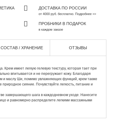
МЕТИКА
ДОСТАВКА ПО РОССИИ
от 4000 руб. бесплатно. Подробнее >>
ПРОБНИКИ В ПОДАРОК
в каждом заказе
СОСТАВ / ХРАНЕНИЕ
ОТЗЫВЫ
. Крем имеет легкую гелевую текстуру, которая тает при
ально впитывается и не перегружает кожу. Благодаря
м и маслу Ши, помимо увлажняющих функций, крем также
е природное сияние. Почувствуйте легкость, питание и
тве завершающего шага в каждодневном уходе. Нанесите
лицо и равномерно распределите легкими массажными