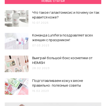
НОВЫЕ СТАТЬИ
Что такое галактомисис и почему он так
нравится коже?
10.07.2025
Команда Lunifera поздравляет всех
женщин с праздником!
07.03.2023
Выиграй большой бокс косметики от
HEIMISH
28.02.2023
Подготавливаем кожу к весне
правильно: полезные советы
16.02.2023