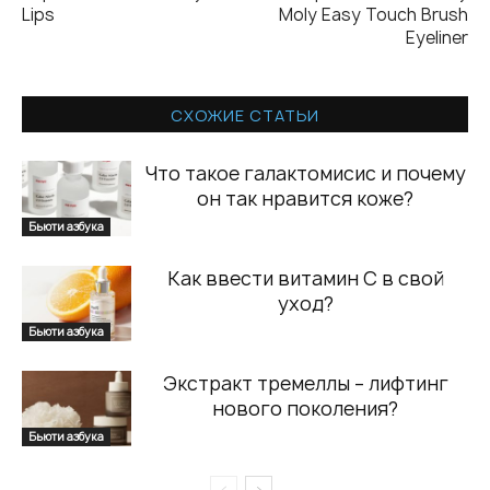
Lips
Moly Easy Touch Brush
Eyeliner
СХОЖИЕ СТАТЬИ
Что такое галактомисис и почему
он так нравится коже?
Бьюти азбука
Как ввести витамин С в свой
уход?
Бьюти азбука
Экстракт тремеллы – лифтинг
нового поколения?
Бьюти азбука