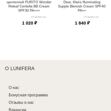
центеллой PURITO Wonder
Dear, Klairs Illuminating
Releaf Centella BB Cream
Supple Blemish Cream SPF40
SPF30 PA+++
PA++
ОТЗЫВЫ (4)
ОТЗЫВЫ (4)
1 020 ₽
1 840 ₽
О LUNIFERA
О нас
Бонусная программа
Отзывы о нас
Вакансии