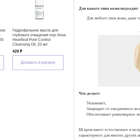
Для какого типа кожи подходит:
Для любого типа кожи, даже ч
ое
Гидрофильное масло для
Гидрофильное масло для
Гидро
глубокого очищения пор Anua
проблемной кожи лица с
морск
0
Heartleaf Pore Control
азелаиновой кислотой VT
1025 
Cleansing Oil, 20 мл
Cosmetics Az Care Cleansing
1 835
Oil
420 ₽
1 800 ₽
Д
Добавить в корзину
Добавить в корзину
Что делает:
Увлажняет;
Защищает от ежедневного воз
Обеспечивает равномерное ле
ББ крем имеет естественное и пол
характерного для многих других 