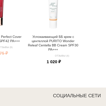
Perfect Cover
Успокаивающий ББ крем с
 SPF42 PA+++
центеллой PURITO Wonder
Releaf Centella BB Cream SPF30
ТЗЫВЫ (9)
PA+++
75 ₽
ОТЗЫВЫ (4)
1 020 ₽
СОЦИАЛЬНЫЕ СЕТИ