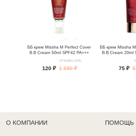
ББ крем Missha M Perfect Cover
ББ крем Missha M 
B.B Cream 50ml SPF42 PA+++
B.B Cream 20ml
ОТЗЫВЫ (258)
О
120 ₽
1 590 ₽
75 ₽
5
О КОМПАНИИ
ПОМОЩЬ