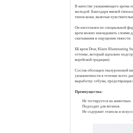
В качестве увлажняющего крема о
молодой. Благодаря мягкой гипоал
типов кожи, включая чувствитель
Он изготовлен по специальной фор
крем можно накладывать слоями дл
скатывания и ощущения тяжести.
ББ крем Dear, Klairs Illuminating
оттенке, который идеально подстр
корейской градации).
Состав обогащен гиалуроновой ки
увлажненности в течение всего д
выработку себума, предотвращая 
Преимущества:
Не тестируется на животных.
Подходит для веганов.
Не содержит этанола и искус