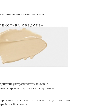
увствительной и склонной к акне.
фильное масло с
ой водой Round Lab
Dokdo Cleansing Oil
 ₽
обавить в корзину
действия ультрафиолетовых лучей;
гкое покрытие, скрывающее недостатки.
упрозрачное покрытие, в отличие от серого оттенка,
корейских ББ кремов.