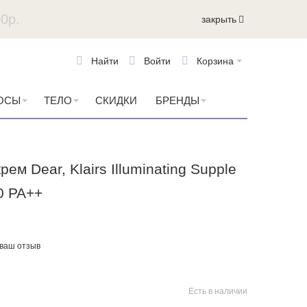
0р.
закрыть
Найти
Войти
Корзина
ОСЫ
ТЕЛО
СКИДКИ
БРЕНДЫ
ем Dear, Klairs Illuminating Supple
0 PA++
 ваш отзыв
Есть в наличии