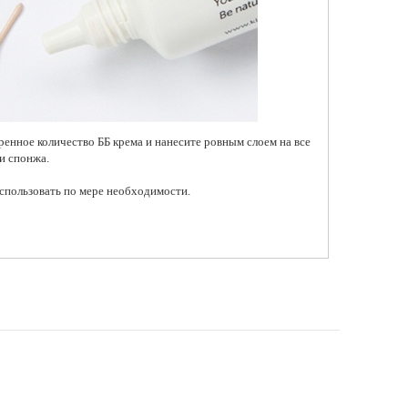
ренное количество ББ крема и нанесите ровным слоем на все
и спонжа.
использовать по мере необходимости.