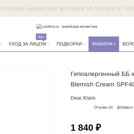
сплатная курьерская доставка по Москве от 500
Пробники в каждый заказ
Хит
УХОД ЗА ЛИЦОМ
ПОДБОРКИ
МАКИЯЖ
ВОЛ
Гипоалергенный ББ кр
Blemish Cream SPF4
Dear, Klairs
Отзывы (4)
Добавьте
1 840 ₽