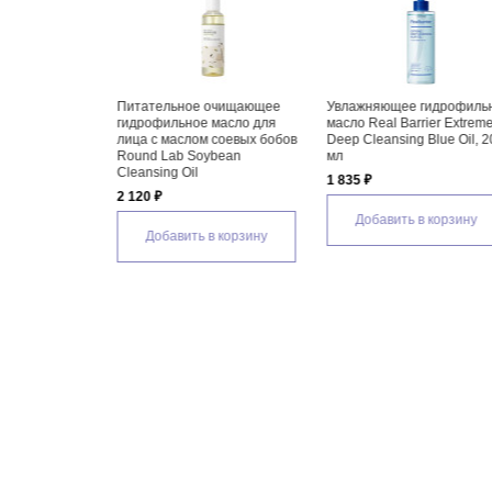
асло для
Питательное очищающее
Увлажняющее гидрофильн
ных точек
гидрофильное масло для
масло Real Barrier Extreme
ature Fresh
лица с маслом соевых бобов
Deep Cleansing Blue Oil, 20
a Cleansing
Round Lab Soybean
мл
Cleansing Oil
1 835 ₽
2 120 ₽
Добавить в корзину
 корзину
Добавить в корзину