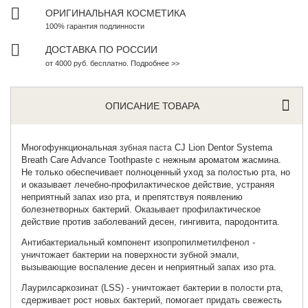
ОРИГИНАЛЬНАЯ КОСМЕТИКА
100% гарантия подлинности
ДОСТАВКА ПО РОССИИ
от 4000 руб. бесплатно. Подробнее >>
ОПИСАНИЕ ТОВАРА
Многофункциональная
CJ Lion Dentor Systema
зубная паста
Breath Care Advance Toothpaste с нежным ароматом жасмина.
Не только обеспечивает полноценный уход за полостью рта, но
и оказывает лечебно-профилактическое действие, устраняя
неприятный запах изо рта, и препятствуя появлению
болезнетворных бактерий. Оказывает профилактическое
действие против заболеваний десен, гингивита, пародонтита.
Антибактериальный компонент изопропилметилфенол -
уничтожает бактерии на поверхности зубной эмали,
вызывающие воспаление десен и неприятный запах изо рта.
Лаурилсаркозинат (LSS) - уничтожает бактерии в полости рта,
сдерживает рост новых бактерий, помогает придать свежесть