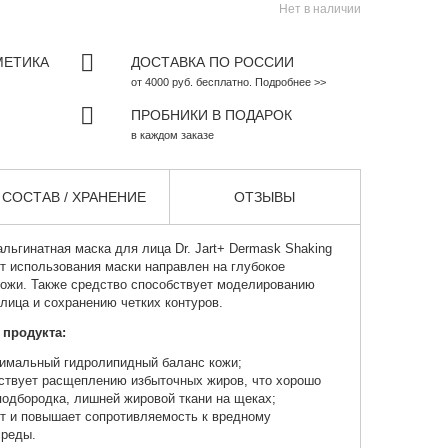
Нет в наличии
МЕТИКА
ДОСТАВКА ПО РОССИИ
от 4000 руб. бесплатно. Подробнее >>
ПРОБНИКИ В ПОДАРОК
в каждом заказе
СОСТАВ / ХРАНЕНИЕ
ОТЗЫВЫ
ьгинатная маска для лица
Dr. Jart+ Dermask Shaking
от использования маски направлен на глубокое
кожи. Также средство способствует моделированию
 лица и сохранению четких контуров.
 продукта:
тимальный гидролипидный баланс кожи;
ствует расщеплению избыточных жиров, что хорошо
 подбородка, лишней жировой ткани на щеках;
т и повышает сопротивляемость к вредному
среды.