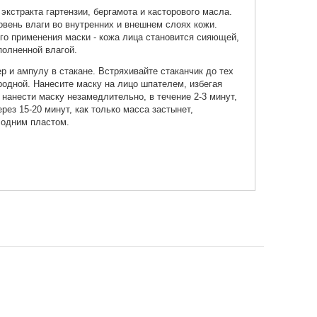
экстракта гартензии, бергамота и касторового масла.
овень влаги во внутренних и внешнем слоях кожи.
о применения маски - кожа лица становится сияющей,
полненной влагой.
 и ампулу в стакане. Встряхивайте стаканчик до тех
ородной. Нанесите маску на лицо шпателем, избегая
 нанести маску незамедлительно, в течение 2-3 минут,
ерез 15-20 минут, как только масса застынет,
 одним пластом.