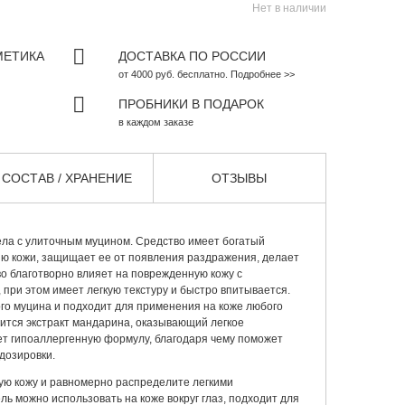
Нет в наличии
МЕТИКА
ДОСТАВКА ПО РОССИИ
от 4000 руб. бесплатно. Подробнее >>
ПРОБНИКИ В ПОДАРОК
в каждом заказе
СОСТАВ / ХРАНЕНИЕ
ОТЗЫВЫ
ела
с улиточным муцином. Средство имеет богатый
ию кожи, защищает ее от появления раздражения, делает
во благотворно влияет на поврежденную кожу с
 при этом имеет легкую текстуру и быстро впитывается.
го муцина и подходит для применения на коже любого
ржится экстракт мандарина, оказывающий легкое
ет гипоаллергенную формулу, благодаря чему поможет
дозировки.
ую кожу и равномерно распределите легкими
 можно использовать на коже вокруг глаз, подходит для