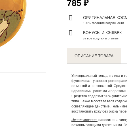
785 ₽
ОРИГИНАЛЬНАЯ КОС
100% гарантия подлинности
БОНУСЫ И КЭШБЕК
за все покупки и отзывы
ОПИСАНИЕ ТОВАРА
Zoom
Универсальный гель для лица и т
функционал: ускоряет регенерац
ее мягкой и шелковистой. Средст
царапинами, ранками и порезами,
Средство содержит 90% улиточно
типа. Также в составе геля соде
осветляющее действие. Гель име
восстановить кожу без риска пере
Использование:
наносите на чист
похлопывающими движениями. Гель