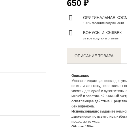
650 ₽
ОРИГИНАЛЬНАЯ КОС
100% гарантия подлинности
БОНУСЫ И КЭШБЕК
за все покупки и отзывы
ОПИСАНИЕ ТОВАРА
Zoom
Описание:
Мягкая очищающая пенка для умы
не стягивает кожу, не оставляет 
числе и для сухой и чувствительн
мягкой и эластичной. Яичный экс
осветляющее действие. Средство
бензофенона.
Использование:
выдавите немног
движениями по всему лицу, избега
продолжите уход.
Объем:
150мл