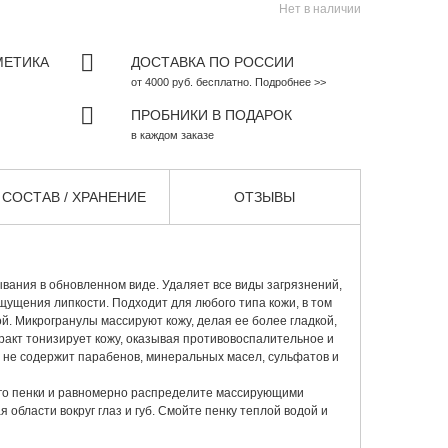
Нет в наличии
МЕТИКА
ДОСТАВКА ПО РОССИИ
от 4000 руб. бесплатно. Подробнее >>
ПРОБНИКИ В ПОДАРОК
в каждом заказе
СОСТАВ / ХРАНЕНИЕ
ОТЗЫВЫ
вания в обновленном виде. Удаляет все виды загрязнений,
ощущения липкости. Подходит для любого типа кожи, в том
ой. Микрогранулы массируют кожу, делая ее более гладкой,
тракт тонизирует кожу, оказывая противовоспалительное и
 не содержит парабенов, минеральных масел, сульфатов и
о пенки и равномерно распределите массирующими
я области вокруг глаз и губ. Смойте пенку теплой водой и