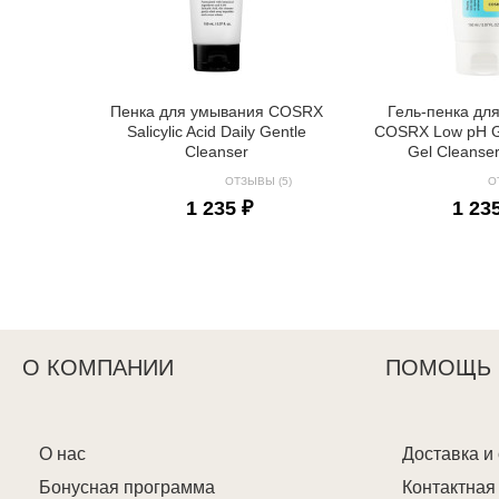
Пенка для умывания COSRX
Гель-пенка дл
Salicylic Acid Daily Gentle
COSRX Low pH G
Cleanser
Gel Cleanser
ОТЗЫВЫ (5)
О
1 235 ₽
1 23
О КОМПАНИИ
ПОМОЩЬ
О нас
Доставка и
Бонусная программа
Контактна